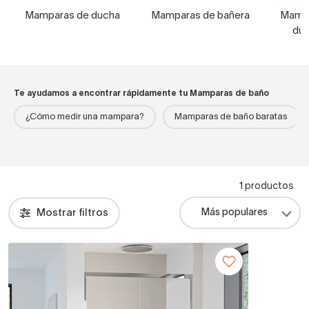
Mamparas de ducha
Mamparas de bañera
Mampa
duc
Te ayudamos a encontrar rápidamente tu Mamparas de baño
¿Cómo medir una mampara?
Mamparas de baño baratas
1 productos
Mostrar filtros