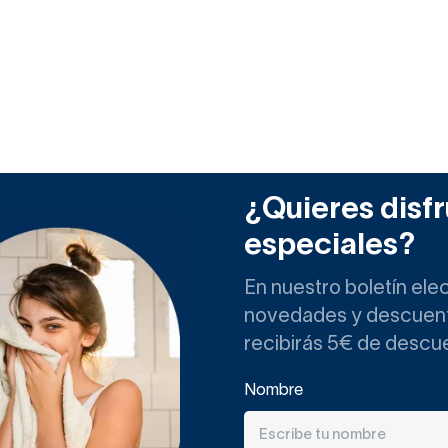
¿Quieres disfr
especiales?
En nuestro boletín ele
novedades y descuento
recibirás 5€ de descu
Nombre