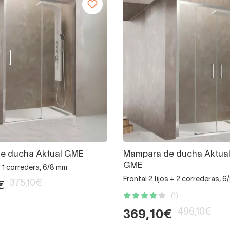
e ducha Aktual GME
Mampara de ducha Aktual
GME
 + 1 corredera, 6/8 mm
Frontal 2 fijos + 2 correderas, 
375,10€
€
(1)
496,10€
369,10€