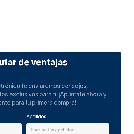
utar de ventajas
ctrónico te enviaremos consejos,
s exclusivos para ti. ¡Apúntate ahora y
ento para tu primera compra!
Apellidos