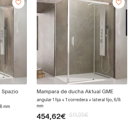
 Spazio
Mampara de ducha Aktual GME
angular 1 fija + 1 corredera + lateral fijo, 6/8
mm
6/8 mm
611,05€
454,62€