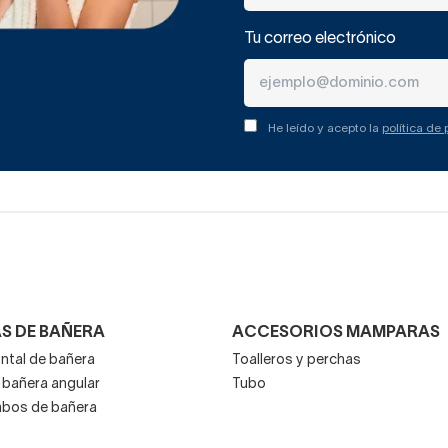
Tu correo electrónico
He leído y acepto la
política de
S DE BAÑERA
ACCESORIOS MAMPARAS
ntal de bañera
Toalleros y perchas
bañera angular
Tubo
mbos de bañera