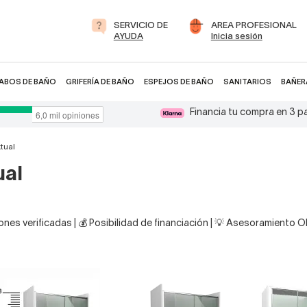
SERVICIO DE
AREA PROFESIONAL
AYUDA
Inicia sesión
ABOS DE BAÑO
GRIFERÍA DE BAÑO
ESPEJOS DE BAÑO
SANITARIOS
BAÑER
Financia tu compra en 3 
tual
al
nes verificadas | 💰 Posibilidad de financiación | 💡 Asesoramiento 