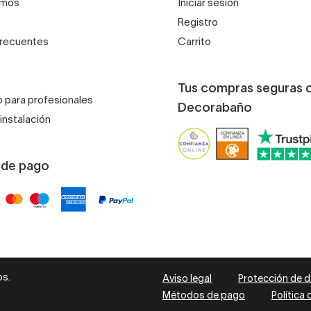
omos
Iniciar sesión
Registro
frecuentes
Carrito
Tus compras seguras 
 para profesionales
Decorabaño
instalación
 de pago
os.
Aviso legal
Protección de 
Métodos de pago
Política