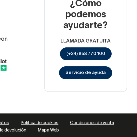
¿Cómo
podemos
ayudarte?
con
LLAMADA GRATUITA
(+34) 858 770 100
Servicio de ayuda
datos
Política de cookies
Condiciones de venta
 de devolución
Mapa Web