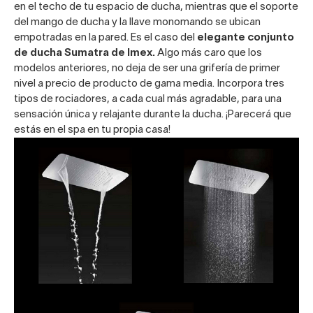
en el techo de tu espacio de ducha, mientras que el soporte
del mango de ducha y la llave monomando se ubican
empotradas en la pared. Es el caso del
elegante conjunto
de ducha Sumatra de Imex.
Algo más caro que los
modelos anteriores, no deja de ser una grifería de primer
nivel a precio de producto de gama media. Incorpora tres
tipos de rociadores, a cada cual más agradable, para una
sensación única y relajante durante la ducha. ¡Parecerá que
estás en el spa en tu propia casa!