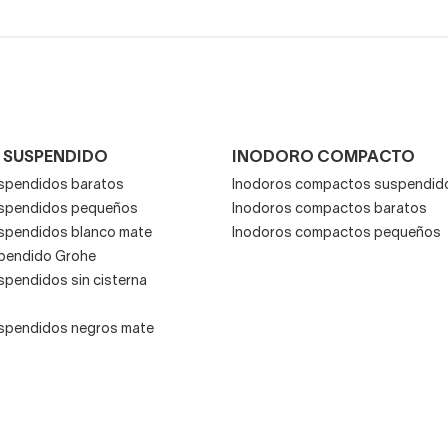
odoros compactos es que también se aprovechan mejor los met
o trasero tan impracticable y molesto.
ca de nuestra oferta online cuenta con un 20 o 30% de descu
 rápido.
 sanitarios de Roca puede ser inferior, lateral o dual. La mayor
 SUSPENDIDO
INODORO COMPACTO
amortiguada. Vital para ahorrar y minimizar el desgaste de tu
in
spendidos baratos
Inodoros compactos suspendid
uspendidos pequeños
Inodoros compactos baratos
spendidos blanco mate
Inodoros compactos pequeños
pendido Grohe
spendidos sin cisterna
spendidos negros mate