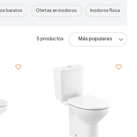
os baratos
Ofertas en inodoros
Inodoros Roca
I
5 productos