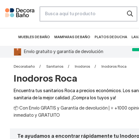
MUEBLES DE BAÑO
MAMPARAS DE BAÑO
PLATOS DE DUCHA
LAV
Envío gratuito y garantía de devolución
Decorabaño
Sanitarios
Inodoros
Inodoros Roca
Inodoros Roca
Encuentra tus sanitarios Roca a precios económicos. Los sani
sanitaria de la mejor calidad. ¡Compra los tuyos ya!
📦 Con Envío GRATIS y Garantía de devolución | ⭐ +1000 opinio
inmediato y GRATUITO
Te ayudamos a encontrar rápidamente tu Inodor