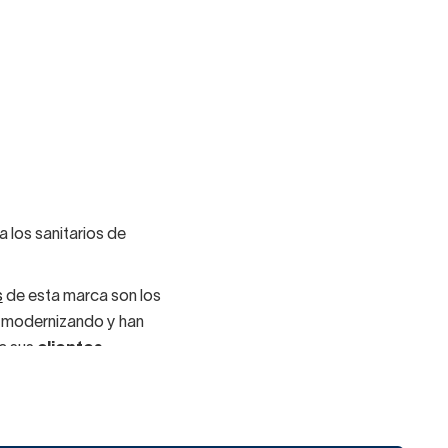
 los sanitarios de
s
de esta marca son los
o modernizando y han
de sus
clientes
de sus inodoros