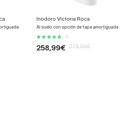
ca
Inodoro Victoria Roca
ortiguada
Al suelo con opción de tapa amortiguada
(1)
279,99€
258,99€