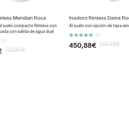
mless Meridian Roca
Inodoro Rimless Dama Ro
 al suelo compacto Rimless con
Al suelo con opción de tapa am
uada con salida de agua dual
(1)
(1)
593,26€
450,88€
752,62€
€