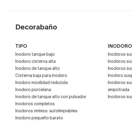
La ventaja de comprar in
prescindir de ese huec
La mayoría de inodoros Ro
Decorabaño
estándar y se entregan
La entrada de agua de estos
TIPO
INODORO
descarga y cierre de tapa 
Inodoro tanque bajo
Inodoros su
Inodoro cisterna alta
Inodoros s
Inodoro de tanque alto
Inodoros su
Cisterna baja para inodoro
Inodoro sus
Inodoro movilidad reducida
Inodoros su
Inodoro porcelana
empotrada
Inodoro de tanque alto con pulsador
Inodoros su
Inodoros completos
Inodoros rimless: autolimpiables
Inodoro pequeño barato