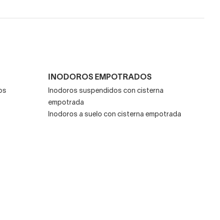
ros cuadrados,
al
ento. Además
son
ía tienen hoy doble
INODOROS EMPOTRADOS
odoro
.
os
Inodoros suspendidos con cisterna
empotrada
Inodoros a suelo con cisterna empotrada