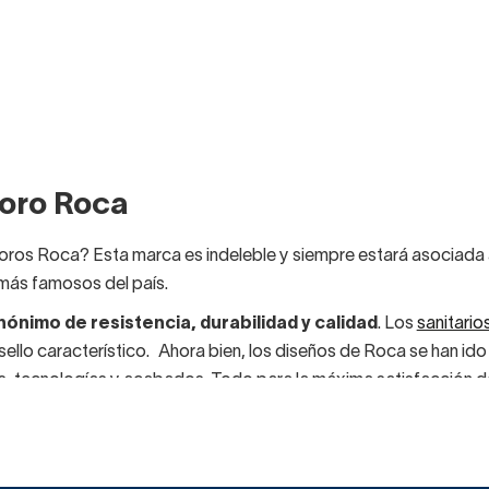
oro Roca
ros Roca? Esta marca es indeleble y siempre estará asociada a
 más famosos del país.
nónimo de resistencia, durabilidad y calidad
. Los
sanitario
ello característico. Ahora bien, los diseños de Roca se han id
as, tecnologías y acabados. Todo para la máxima satisfacción 
nales.
or una gran marca como Roca son innegables.
La durabilidad 
izada siempre.