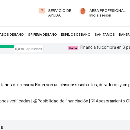
SERVICIO DE
AREA PROFESIONAL
AYUDA
Inicia sesión
ABOS DE BAÑO
GRIFERÍA DE BAÑO
ESPEJOS DE BAÑO
SANITARIOS
BAÑER
Financia tu compra en 3 
tarios de la marca Roca son un clásico: resistentes, duraderos y en
nes verificadas | 💰 Posibilidad de financiación | 💡 Asesoramiento 
os