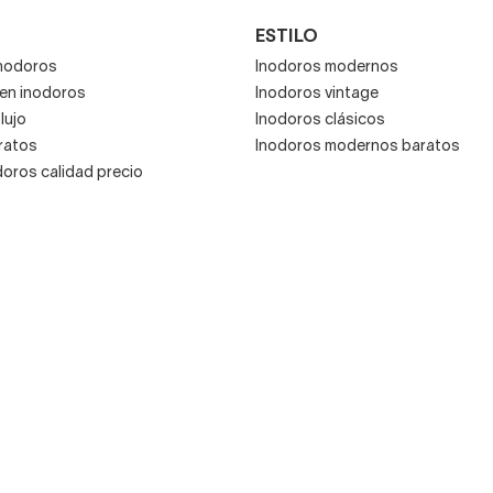
ESTILO
inodoros
Inodoros modernos
 en inodoros
Inodoros vintage
lujo
Inodoros clásicos
ratos
Inodoros modernos baratos
doros calidad precio