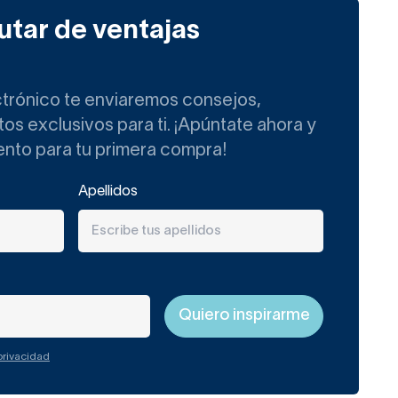
utar de ventajas
ios, de uso doméstico o
 tipo de producto de
ctrónico te enviaremos consejos,
s exclusivos para ti. ¡Apúntate ahora y
ento para tu primera compra!
Apellidos
rillo, el que más destaca
tas (más contemporáneos) o
s necesidades.
 privacidad
a visual y permiten