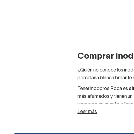
Comprar inod
¿Quién no conoce los inodo
porcelana blanca brillante
Tener inodoros Roca es
si
más afamados y tienen un s
innovado en cuanto a líne
Leer más
españoles e internacio
Las ventajas de apostar p
cerámicos está garant