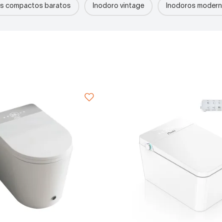
os compactos baratos
Inodoro vintage
Inodoros modern