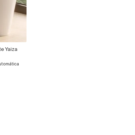
te Yaiza
automática