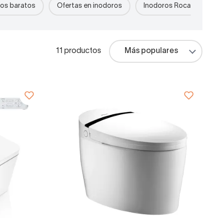
os baratos
Ofertas en inodoros
Inodoros Roca
I
11 productos