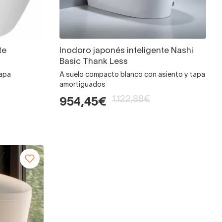
te
Inodoro japonés inteligente Nashi
Basic Thank Less
tapa
A suelo compacto blanco con asiento y tapa
amortiguados
1.122,88€
954,45€