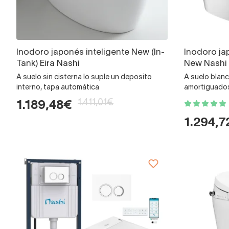
Inodoro japonés inteligente New (In-
Inodoro ja
Tank) Eira Nashi
New Nashi
A suelo sin cisterna lo suple un deposito
A suelo blanc
interno, tapa automática
amortiguado
1.411,01€
1.189,48€
1.294,7