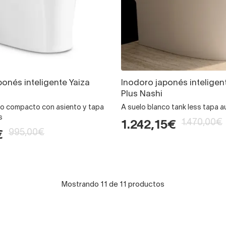
ponés inteligente Yaiza
Inodoro japonés inteligen
Plus Nashi
co compacto con asiento y tapa
A suelo blanco tank less tapa 
s
1.470,00€
1.242,15€
995,00€
€
Mostrando 11 de 11 productos