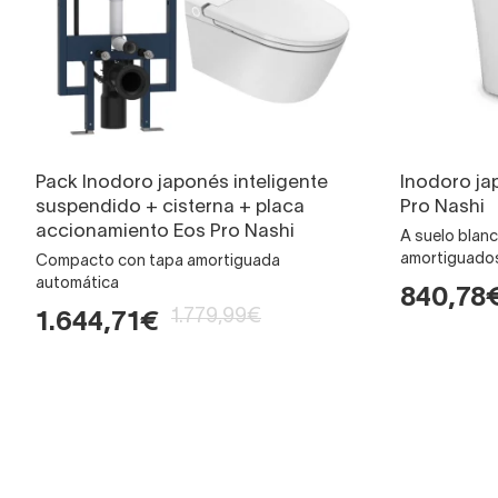
Pack Inodoro japonés inteligente
Inodoro ja
suspendido + cisterna + placa
Pro Nashi
accionamiento Eos Pro Nashi
A suelo blan
amortiguado
Compacto con tapa amortiguada
automática
840,78
1.779,99€
1.644,71€