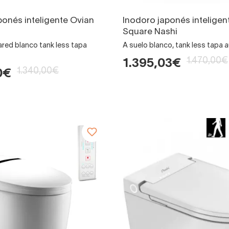
ponés inteligente Ovian
Inodoro japonés inteligen
Square Nashi
ared blanco tank less tapa
A suelo blanco, tank less tapa 
1.470,00€
1.395,03€
1.340,00€
0€