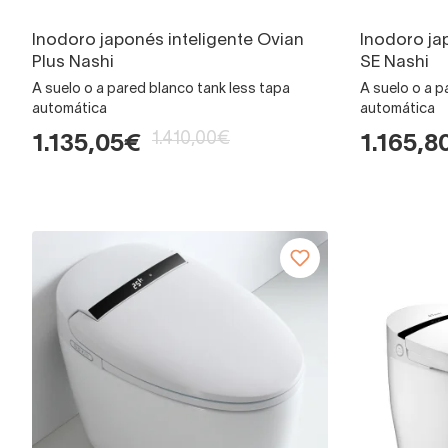
Inodoro japonés inteligente Ovian
Inodoro ja
Plus Nashi
SE Nashi
A suelo o a pared blanco tank less tapa
A suelo o a p
automática
automática
1.410,00€
1.135,05€
1.165,8