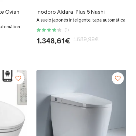
te Ovian
Inodoro Aldara iPlus 5 Nashi
A suelo japonés inteligente, tapa automática
automática
(1)
1.689,99€
1.348,61€