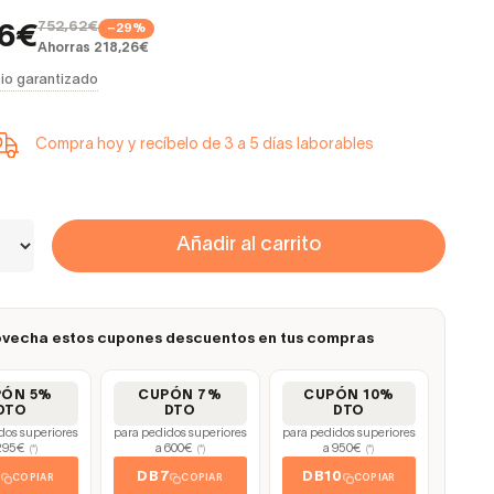
752,62€
−29%
36€
Ahorras 218,26€
io garantizado
Compra hoy y recíbelo de 3 a 5 días laborables
Añadir al carrito
vecha estos cupones descuentos en tus compras
PÓN 5%
CUPÓN 7%
CUPÓN 10%
DTO
DTO
DTO
dos superiores
para pedidos superiores
para pedidos superiores
295€
a 600€
a 950€
(*)
(*)
(*)
5
DB7
DB10
COPIAR
COPIAR
COPIAR