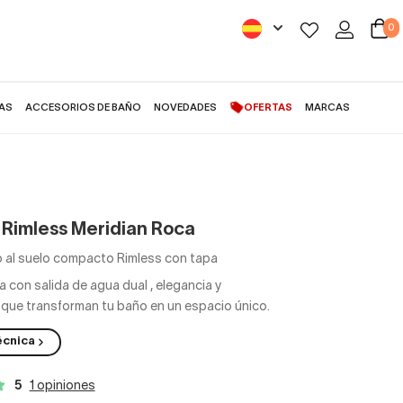
0
AS
ACCESORIOS DE BAÑO
NOVEDADES
OFERTAS
MARCAS
 Rimless Meridian Roca
lo al suelo compacto Rimless con tapa
 con salida de agua dual
,
elegancia y
ue transforman tu baño en un espacio único.
écnica
5
1 opiniones