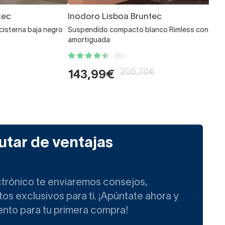
tec
Inodoro Lisboa Bruntec
cisterna baja negro
Suspendido compacto blanco Rimless con tap
amortiguada
(6)
205,70€
143,99€
utar de ventajas
ctrónico te enviaremos consejos,
s exclusivos para ti. ¡Apúntate ahora y
ento para tu primera compra!