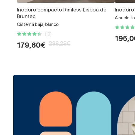
Inodoro compacto Rimless Lisboa de
Inodoro
Bruntec
A suelo t
Cisterna baja, blanco
(10)
195,
288,29€
179,60€