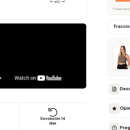
* Cupón apli
Fraccio
Desc
Opin
Devolución 14
días
Preg