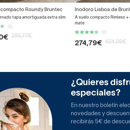
 compacto Roundy Bruntec
Inodoro Lisboa de Brun
ornado tapa amortiguada extra slim
A suelo compacto Rimless + 
mate
(9)
(6)
286,77€
00€
424,06€
274,79€
¿Quieres disfr
especiales?
En nuestro boletín ele
novedades y descuento
recibirás 5€ de descu