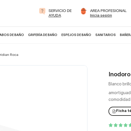
SERVICIO DE
AREA PROFESIONAL
AYUDA
Inicia sesión
ABOS DE BAÑO
GRIFERÍA DE BAÑO
ESPEJOS DE BAÑO
SANITARIOS
BAÑER
ridian Roca
Inodoro
Blanco bril
amortiguada
comodidad q
Ficha t