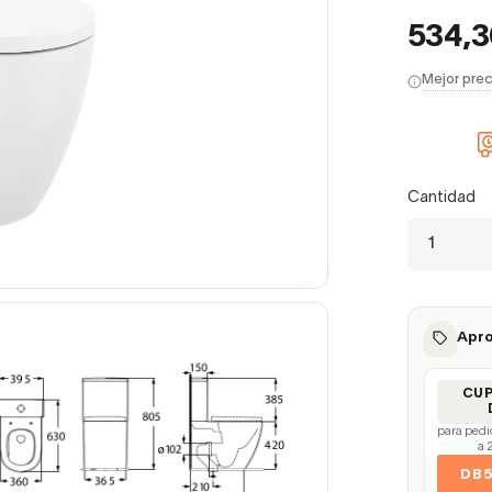
534,
Mejor prec
Cantidad
Apro
CU
para pedi
a 
DB