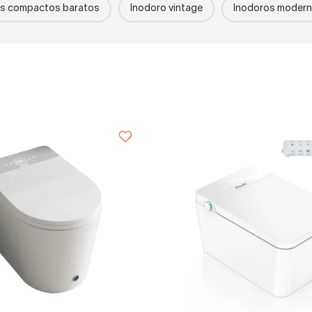
os compactos baratos
Inodoro vintage
Inodoros modern