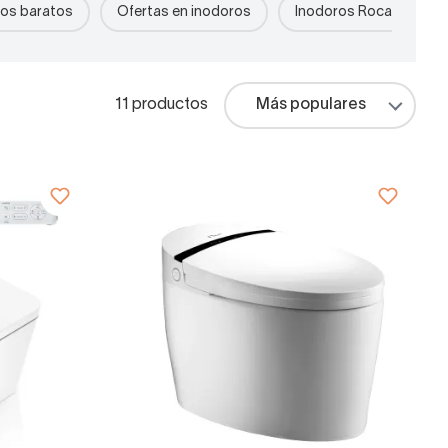
os baratos
Ofertas en inodoros
Inodoros Roca
I
11 productos