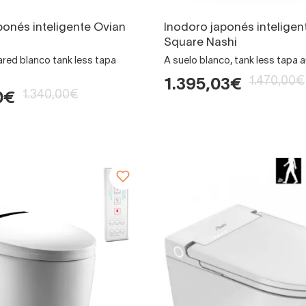
ponés inteligente Ovian
Inodoro japonés inteligen
Square Nashi
ared blanco tank less tapa
A suelo blanco, tank less tapa 
1.470,00€
1.395,03€
1.340,00€
0€