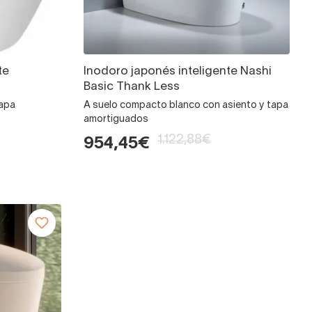
te
Inodoro japonés inteligente Nashi
Basic Thank Less
tapa
A suelo compacto blanco con asiento y tapa
amortiguados
1.122,88€
954,45€