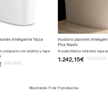
ponés inteligente Yaiza
Inodoro japonés inteligen
Plus Nashi
co compacto con asiento y tapa
A suelo blanco tank less tapa 
s
1.470,00€
1.242,15€
995,00€
€
Mostrando 11 de 11 productos