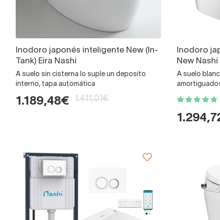
Inodoro japonés inteligente New (In-
Inodoro ja
Tank) Eira Nashi
New Nashi
A suelo sin cisterna lo suple un deposito
A suelo blanc
interno, tapa automática
amortiguado
1.411,01€
1.189,48€
1.294,7