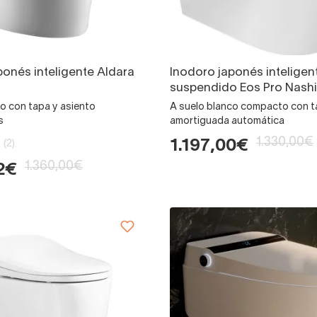
ponés inteligente Aldara
Inodoro japonés inteligen
suspendido Eos Pro Nashi
o con tapa y asiento
A suelo blanco compacto con 
s
amortiguada automática
1.330,00€
1.197,00€
(2)
1.360,00€
2€