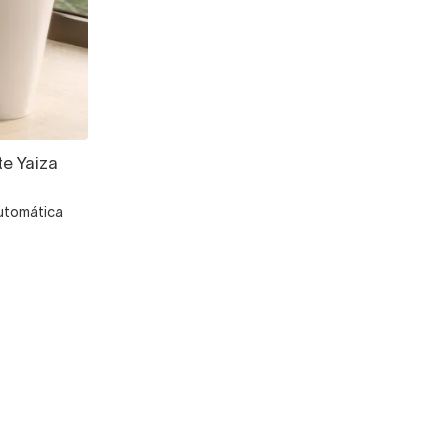
te Yaiza
automática