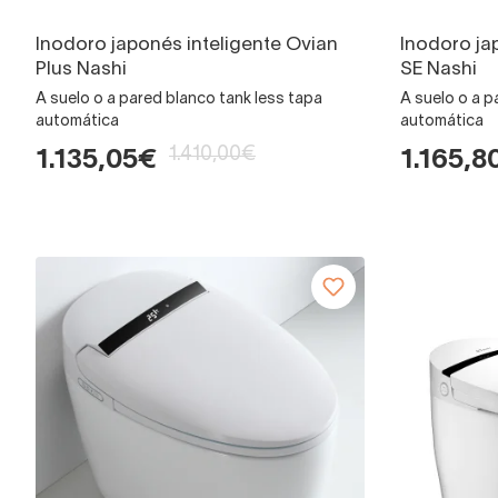
Inodoro japonés inteligente Ovian
Inodoro ja
Plus Nashi
SE Nashi
A suelo o a pared blanco tank less tapa
A suelo o a p
automática
automática
1.410,00€
1.135,05€
1.165,8