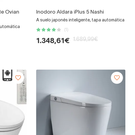
te Ovian
Inodoro Aldara iPlus 5 Nashi
A suelo japonés inteligente, tapa automática
automática
(1)
1.689,99€
1.348,61€