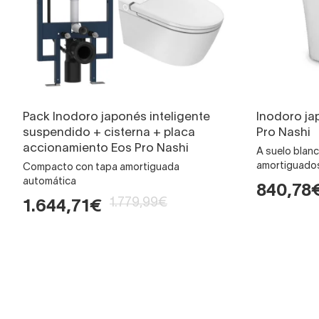
Pack Inodoro japonés inteligente
Inodoro ja
suspendido + cisterna + placa
Pro Nashi
accionamiento Eos Pro Nashi
A suelo blan
amortiguado
Compacto con tapa amortiguada
automática
840,78
1.779,99€
1.644,71€