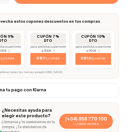
vecha estos cupones descuentos en tus compras
PÓN 5%
CUPÓN 7%
CUPÓN 10%
DTO
DTO
DTO
dos superiores
para pedidos superiores
para pedidos superiores
295€
a 600€
a 950€
(*)
(*)
(*)
5
DB7
DB10
COPIAR
COPIAR
COPIAR
cable en todas las marcas excepto GME, NASHI.
na tu pago con Klarna
¿Necesitas ayuda para
elegir este producto?
(+34) 858 770 100
Llámanos y te asesoramos en tu
LLAMAR AHORA
compra. ¡Te atendemos de