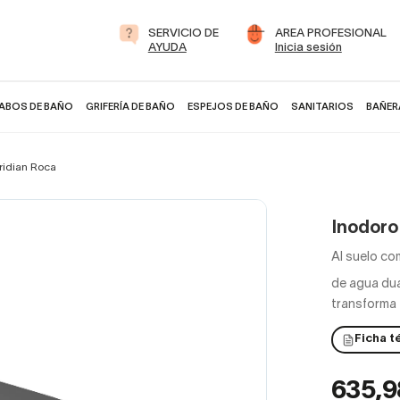
SERVICIO DE
AREA PROFESIONAL
AYUDA
Inicia sesión
ABOS DE BAÑO
GRIFERÍA DE BAÑO
ESPEJOS DE BAÑO
SANITARIOS
BAÑER
ridian Roca
Inodoro
Al suelo co
de agua dua
transforma 
Ficha t
635,