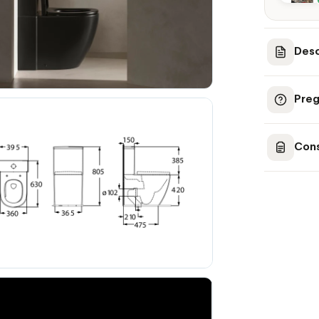
Desc
Preg
Cons