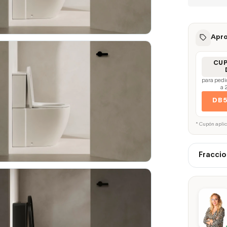
Apro
CU
para pedi
a 
DB
* Cupón apli
Fraccio