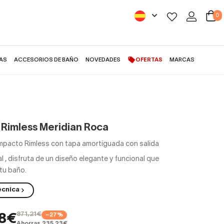
0
AS
ACCESORIOS DE BAÑO
NOVEDADES
OFERTAS
MARCAS
 Rimless Meridian Roca
mpacto Rimless con tapa amortiguada con salida
l
,
disfruta de un diseño elegante y funcional que
tu baño.
écnica
871,21€
−27%
98€
Ahorras 235,23€