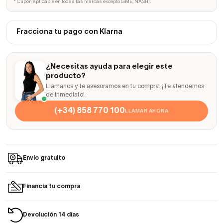
* Cupón aplicable en todas las marcas excepto GME, NASHI.
Fracciona tu pago con Klarna
¿Necesitas ayuda para elegir este
producto?
Llámanos y te asesoramos en tu compra. ¡Te atendemos
de inmediato!
(+34) 858 770 100
LLAMAR AHORA
Envío gratuito
Financia tu compra
Devolución 14 días