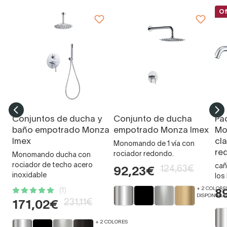
Of
Conjuntos de ducha y
Conjunto de ducha
Pa
baño empotrado Monza
empotrado Monza Imex
Mo
Imex
cla
Monomando de 1 vía con
re
rociador redondo.
Monomando ducha con
rociador de techo acero
cañ
124,63€
92,23€
inoxidable
los
+ 2 COLORE
(1)
8
DISPONIBLE
231,11€
171,02€
+ 2 COLORES