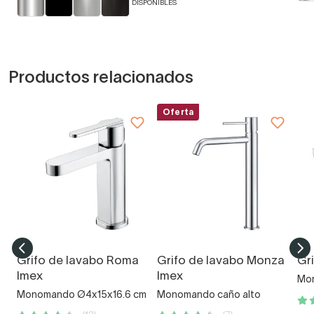
DISPONIBLES
Productos relacionados
Oferta
Grifo de lavabo Roma
Grifo de lavabo Monza
Gr
Imex
Imex
Mo
Monomando Ø4x15x16.6 cm
Monomando caño alto