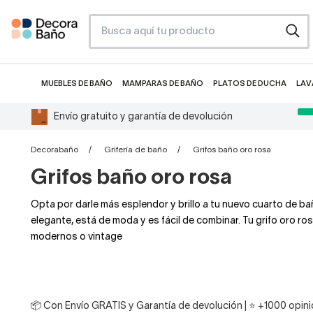
MUEBLES DE BAÑO
MAMPARAS DE BAÑO
PLATOS DE DUCHA
LAV
Envío gratuito y garantía de devolución
Decorabaño
Grifería de baño
Grifos baño oro rosa
Grifos baño oro rosa
Opta por darle más esplendor y brillo a tu nuevo cuarto de b
elegante, está de moda y es fácil de combinar. Tu grifo oro 
modernos o vintage
📦 Con Envío GRATIS y Garantía de devolución | ⭐ +1000 opinio