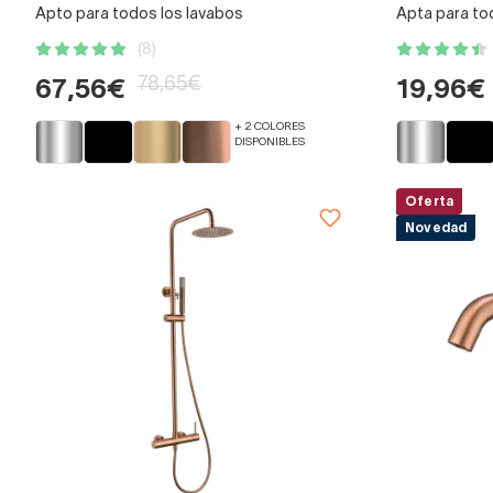
Apto para todos los lavabos
Apta para to
(8)
78,65€
67,56€
19,96€
+ 2 COLORES
DISPONIBLES
Oferta
Novedad