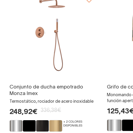
Conjunto de ducha empotrado
Grifo de c
Monza Imex
Monomando ca
función apert
Termostático, rociador de acero inoxidable
336,38€
125,43
248,92€
+ 2 COLORES
DISPONIBLES