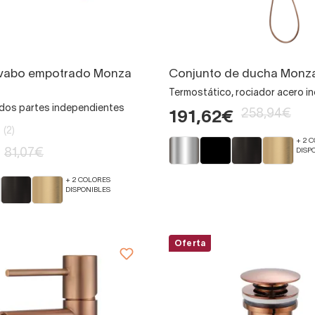
lavabo empotrado Monza
Conjunto de ducha Monza
Termostático, rociador acero i
os partes independientes
258,94€
191,62€
(2)
+ 2 
DISP
81,07€
+ 2 COLORES
DISPONIBLES
Oferta