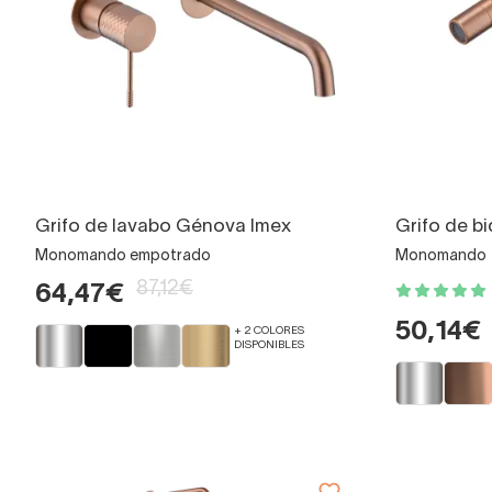
Grifo de lavabo Génova Imex
Grifo de b
Monomando empotrado
Monomando
87,12€
64,47€
50,14€
+ 2 COLORES
DISPONIBLES