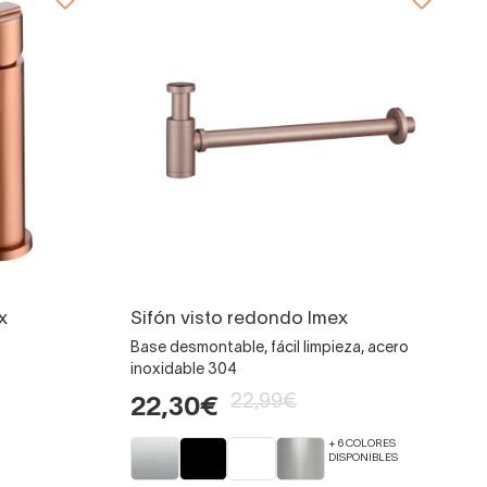
x
Sifón visto redondo Imex
Base desmontable, fácil limpieza, acero
inoxidable 304
22,99€
22,30€
+ 6 COLORES
DISPONIBLES