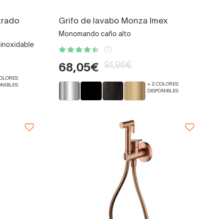
trado
Grifo de lavabo Monza Imex
Monomando caño alto
inoxidable
(7)
91,96€
68,05€
COLORES
+ 2 COLORES
ONIBLES
DISPONIBLES