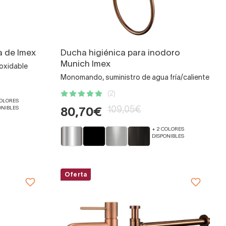
 de Imex
Ducha higiénica para inodoro
Munich Imex
noxidable
Monomando, suministro de agua fría/caliente
(2)
COLORES
ONIBLES
109,05€
80,70€
+ 2 COLORES
DISPONIBLES
Oferta