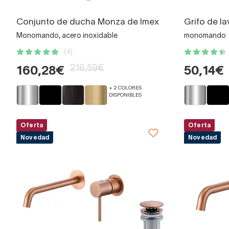
Conjunto de ducha Monza de Imex
Grifo de l
Monomando, acero inoxidable
monomando
(4)
216,59€
160,28€
50,14€
+ 2 COLORES
DISPONIBLES
Oferta
Oferta
Novedad
Novedad