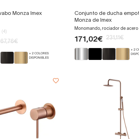
avabo Monza Imex
Conjunto de ducha empo
Monza de Imex
Monomando, rociador de acero 
(4)
231,11€
171,02€
67,76€
+ 2 
+ 2 COLORES
DISP
DISPONIBLES