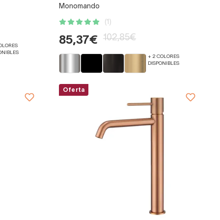
Monomando
(1)
102,85€
85,37€
COLORES
ONIBLES
+ 2 COLORES
DISPONIBLES
Oferta