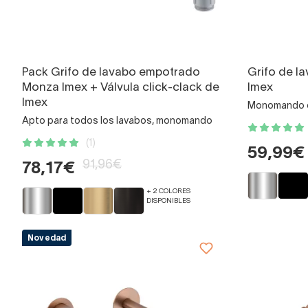
Pack Grifo de lavabo empotrado
Grifo de 
Monza Imex + Válvula click-clack de
Imex
Imex
Monomando d
Apto para todos los lavabos, monomando
(1)
59,99€
91,96€
78,17€
+ 2 COLORES
DISPONIBLES
Novedad