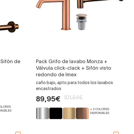
 Sifón de
Pack Grifo de lavabo Monza +
Válvula click-clack + Sifón visto
redondo de Imex
caño bajo, apto para todos los lavabos
encastrados
101,64€
89,95€
COLORES
+ 2 COLORES
ONIBLES
DISPONIBLES