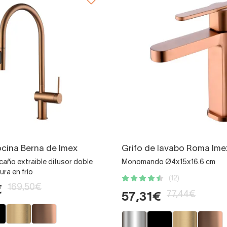
ocina Berna de Imex
Grifo de lavabo Roma Ime
ño extraible difusor doble
Monomando Ø4x15x16.6 cm
ura en frío
(12)
169,50€
€
77,44€
57,31€