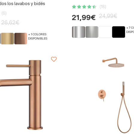
dos los lavabos y bidés
(18)
(6)
24,99€
21,99€
26,62€
+ 7 
DISP
+ 1 COLORES
DISPONIBLES