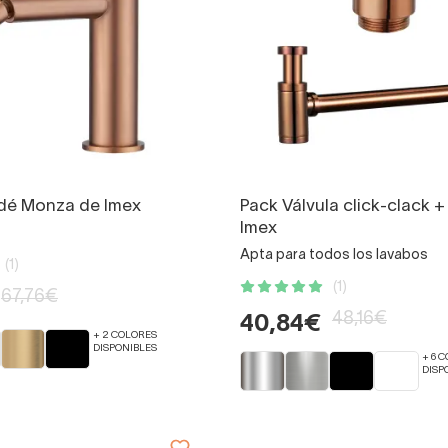
idé Monza de Imex
Pack Válvula click-clack +
Imex
Apta para todos los lavabos
(1)
(1)
67,76€
48,16€
40,84€
+ 2 COLORES
DISPONIBLES
+ 6 
DISP