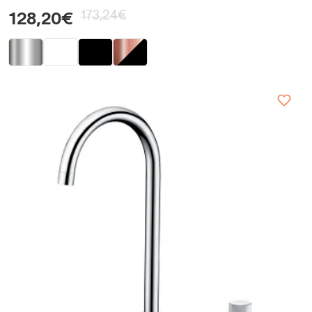
173,24€
128,20€