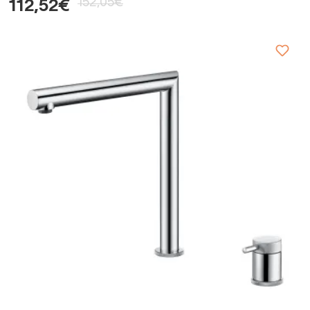
152,05€
112,52€