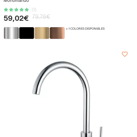
Monomando
(1)
79,76€
59,02€
+ 1 COLORES DISPONIBLES