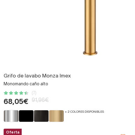
Grifo de lavabo Monza Imex
Monomando caño alto
(7)
91,96€
68,05€
+ 2 COLORES DISPONIBLES
Oferta