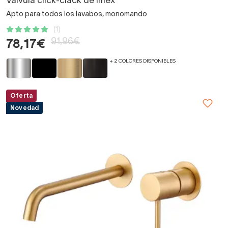
Válvula click-clack de Imex
Apto para todos los lavabos, monomando
(1)
91,96€
78,17€
+ 2 COLORES DISPONIBLES
Oferta
Novedad