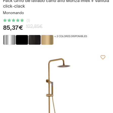
Pack Grifo de lavabo caño alto Monza Imex + Válvula
click-clack
Monomando
(1)
102,85€
85,37€
+ 2 COLORES DISPONIBLES