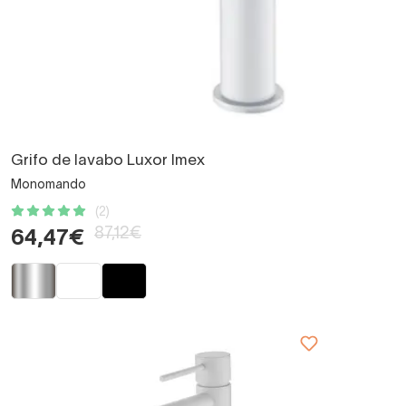
Grifo de lavabo Luxor Imex
Monomando
(2)
87,12€
64,47€