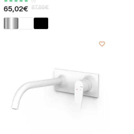
(1)
87,86€
65,02€