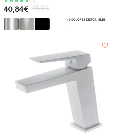
(1)
48,16€
40,84€
+ 6 COLORES DISPONIBLES