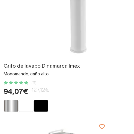
Grifo de lavabo Dinamarca Imex
Monomando, caño alto
(3)
127,12€
94,07€