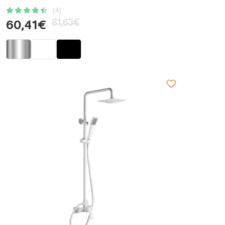
(4)
81,63€
60,41€