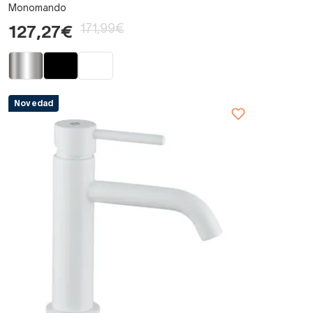
Monomando
171,99€
127,27€
Novedad