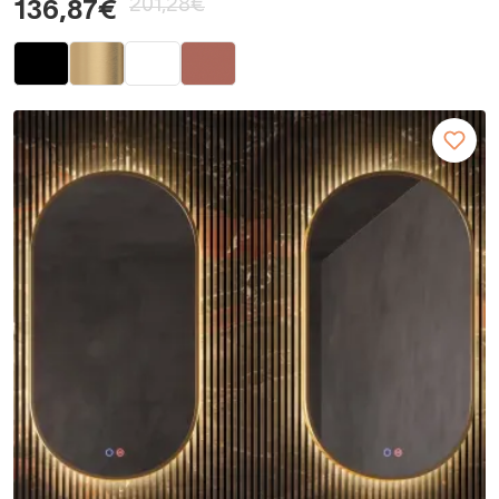
201,28€
136,87€