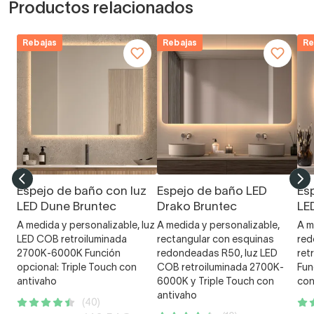
Productos relacionados
Rebajas
Rebajas
Re
Espejo de baño con luz
Espejo de baño LED
Es
LED Dune Bruntec
Drako Bruntec
LE
A medida y personalizable, luz
A medida y personalizable,
A m
LED COB retroiluminada
rectangular con esquinas
red
2700K-6000K Función
redondeadas R50, luz LED
ret
opcional: Triple Touch con
COB retroiluminada 2700K-
Fun
antivaho
6000K y Triple Touch con
con
antivaho
(40)