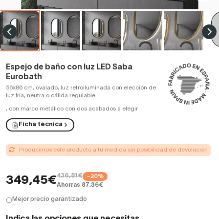
Espejo de baño con luz LED Saba
Eurobath
56x86 cm, ovalado, luz retroiluminada con elección de
luz fría, neutra o cálida regulable
,
con marco metálico con dos acabados a elegir
Ficha técnica
Producimos este producto a tu medida sin posibilidad de devolución
436,81€
−20%
349,45€
Ahorras 87,36€
Mejor precio garantizado
Indica las opciones que necesitas