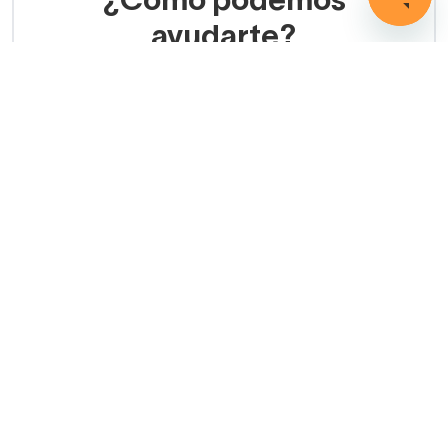
¿Cómo podemos
ayudarte?
LLAMADA GRATUITA
(+34) 858 770 100
Servicio de ayuda
Copyright © 2026 Decorabaño - Todos los derechos
reservados.
Aviso legal
Protección de datos
Política de cookies
Condiciones de venta
Métodos de pago
Política de devolución