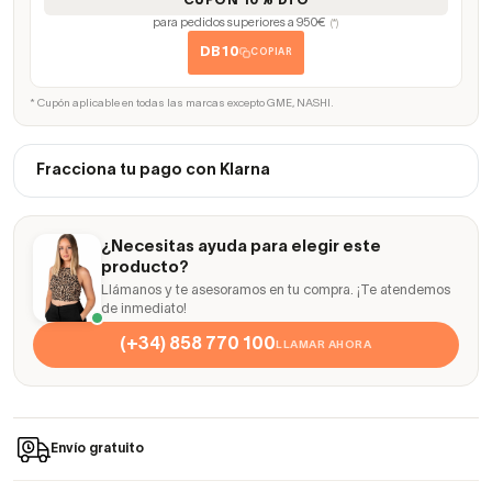
CUPÓN 10% DTO
para pedidos superiores a 950€
(*)
DB10
COPIAR
* Cupón aplicable en todas las marcas excepto GME, NASHI.
Fracciona tu pago con Klarna
¿Necesitas ayuda para elegir este
producto?
Llámanos y te asesoramos en tu compra. ¡Te atendemos
de inmediato!
(+34) 858 770 100
LLAMAR AHORA
Envío gratuito