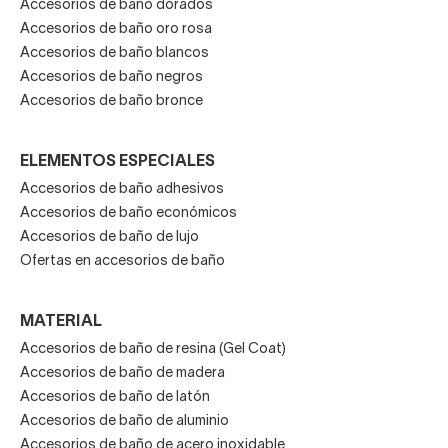
Accesorios de baño dorados
en distintos modelos, aprovechan la potencia de la luz
Accesorios de baño oro rosa
para resaltar su belleza y diseño.
Accesorios de baño blancos
¿Por qué tipo de iluminación de baños modernos te
Accesorios de baño negros
decantarás finalmente?
Accesorios de baño bronce
ELEMENTOS ESPECIALES
Accesorios de baño adhesivos
Accesorios de baño económicos
Accesorios de baño de lujo
Ofertas en accesorios de baño
MATERIAL
Accesorios de baño de resina (Gel Coat)
Accesorios de baño de madera
Accesorios de baño de latón
Accesorios de baño de aluminio
Accesorios de baño de acero inoxidable