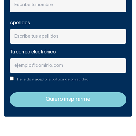
Se utiliza para realizar actividades que requieren más
detalle como el afeitado o la depilación.
Apellidos
Para conseguir una iluminación de baños modernos,
escoge apliques rectangulares de aspecto actual.
Tu correo electrónico
Luz ambiental.
Su función es la de crear atmósferas relajadas para
ciertas actividades, como un baño relajante.
He leído y acepto la
política de privacidad
Escoger tu iluminación de
cuartos de baño modernos
Si ya tienes claro que lo tuyo es la iluminación de baños
modernos, estate atento a los tipos de
accesorios
que te
permitirán disfrutar de un espacio agradable, acogedor y