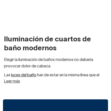
Iluminación de cuartos de
baño modernos
Elegir la iluminación de baños modernos no debería
provocar dolor de cabeza.
Las
luces del baño
han de estar en la misma línea que el
Leer más
resto de decoración. Si te has decidido por
muebles de
baño de estilo industrial
o moderno, puedes estropear el
ambiente escogiendo apliques de aspecto clásico.
¿La solución? Decide el tipo de iluminación que quieres en
tu cuarto de baño y después incorpora las piezas acorde a