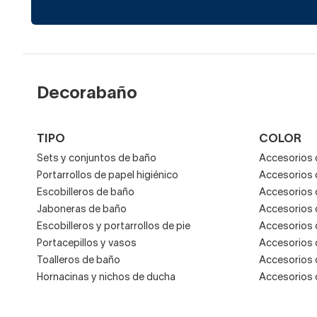
Hay una iluminación Led p
incorporadas, una luz que p
Este último tipo de ilumin
Decorabaño
Por un lado, consigues dos
una opción estupenda para 
TIPO
COLOR
Si te gustan los baños mini
Sets y conjuntos de baño
Accesorios 
tradicionales o naturales, 
Portarrollos de papel higiénico
Accesorios 
Escobilleros de baño
Accesorios 
Jaboneras de baño
Accesorios 
Escobilleros y portarrollos de pie
Accesorios 
Portacepillos y vasos
Accesorios 
Toalleros de baño
Accesorios 
Hornacinas y nichos de ducha
Accesorios 