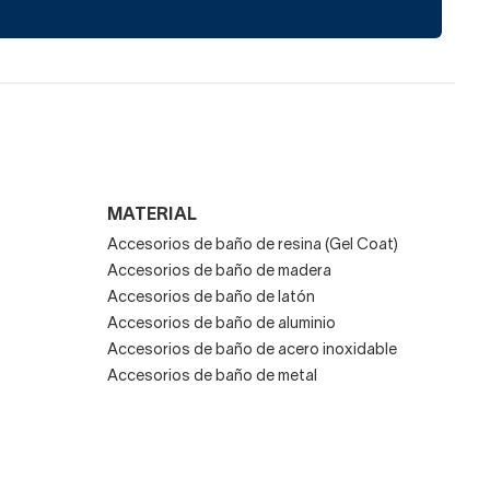
s redondos con luces led
s apliques o focos.
tu aseo. En aseos mini es
año adecuada.
MATERIAL
res las decoraciones
Accesorios de baño de resina (Gel Coat)
arias de diseño clásico.
s
Accesorios de baño de madera
Accesorios de baño de latón
Accesorios de baño de aluminio
Accesorios de baño de acero inoxidable
Accesorios de baño de metal