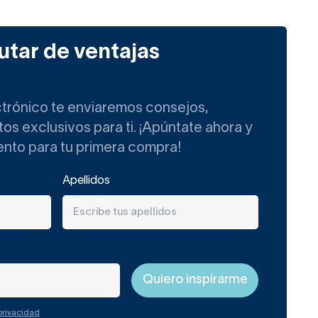
l y acogedora.
utar de ventajas
aplique de pared de baño
minación integrada.
ctrónico te enviaremos consejos,
ca limpia, ordenada y más
s exclusivos para ti. ¡Apúntate ahora y
ento para tu primera compra!
posible a la solar, que no
Apellidos
recisión.
e un buen espejo y una
ados a los lados del
 privacidad