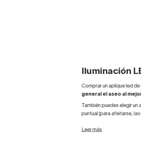
Iluminación L
Comprar un aplique led de 
general el aseo al mejo
También puedes elegir un ap
puntual (para afeitarse, lav
Habrá casos de aseos muy 
Leer más
toda la habitación y evite i