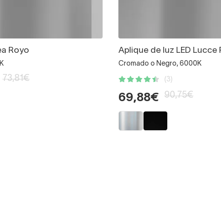
ea Royo
Aplique de luz LED Lucce
K
Cromado o Negro, 6000K
73,81€
(3)
90,75€
69,88€