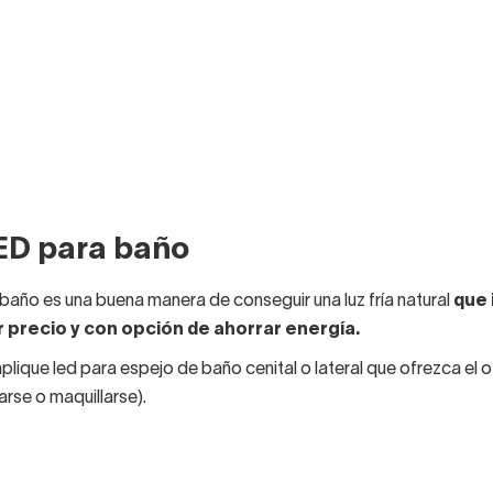
ED para baño
baño es una buena manera de conseguir una luz fría natural
que 
r precio y con opción de ahorrar energía.
lique led para espejo de baño cenital o lateral que ofrezca el otr
arse o maquillarse).
pequeños en los que sea suficiente con colocar una luz en la z
nstalar varias luminarias.