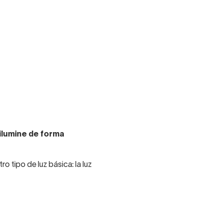
ilumine de forma
o tipo de luz básica: la luz
ona del tocador que bañe