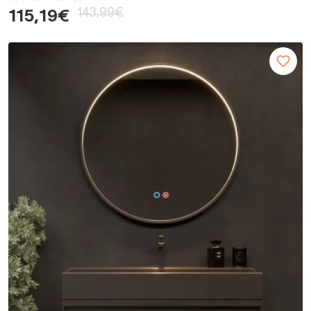
143,99€
115,19€