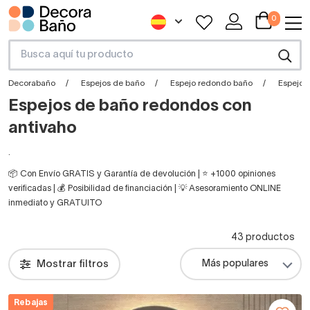
0
Decorabaño
Espejos de baño
Espejo redondo baño
Espejos
Espejos de baño redondos con
antivaho
.
📦 Con Envío GRATIS y Garantía de devolución | ⭐ +1000 opiniones
verificadas | 💰 Posibilidad de financiación | 💡 Asesoramiento ONLINE
inmediato y GRATUITO
43 productos
Mostrar filtros
Rebajas