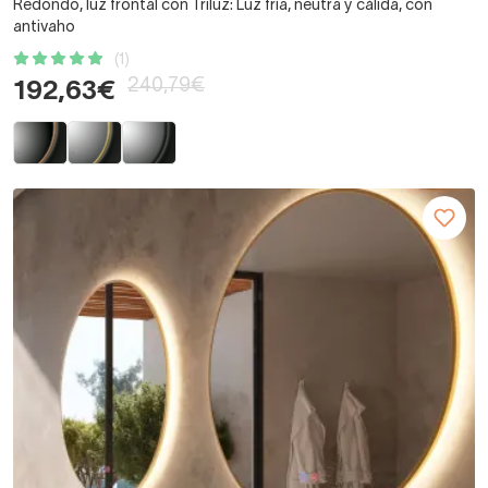
Redondo, luz frontal con Triluz: Luz fría, neutra y cálida, con
antivaho
(1)
240,79€
192,63€