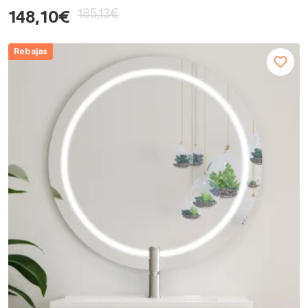
185,13€
148,10€
Rebajas