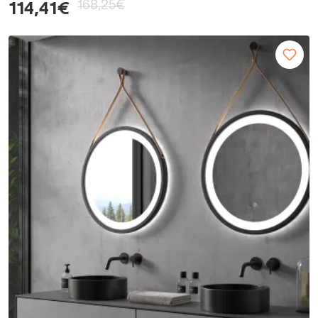
168,25€
114,41€