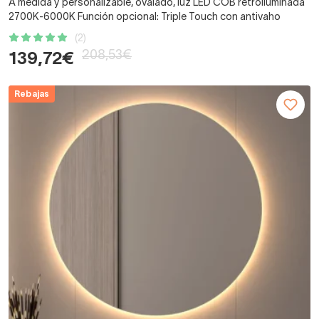
A medida y personalizable, ovalado, luz LED COB retroiluminada
2700K-6000K Función opcional: Triple Touch con antivaho
(2)
208,53€
139,72€
Rebajas