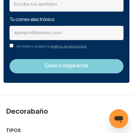
de baño u otro, lo que es más importante es
adecuar el
tamaño del espejo al lavabo, el mueble o la pared
donde vaya a colocarse.
Tu correo electrónico
Por ejemplo, un espejo redondo en una pared de un baño
espacioso quedará mejor en formato doble que simple,
acompañando dos lavabos o un lavabo de doble poza.
He leído y acepto la
política de privacidad
Nuestra oferta en espejo de baño actual también abarca
decenas de modelos con o sin marco. Si el cristal va
enmarcado, el marco podrá ser de diversos materiales y
colores.
Hoy en día se llevan más los lacados mate y
dorados cepillados.
Decorabaño
TIPOS