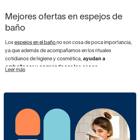
Mejores ofertas en espejos de
baño
Los
espejos en el baño
no son cosa de poca importancia,
ya que además de acompañarnos en los rituales
cotidianos de higiene y cosmética,
ayudan a
embellecer y engrandecer los aseos.
Leer más
En baños pequeños, ajustados o sin luz natural, un espejo
puede conseguir maravillas. Por eso, nuestras ofertas en
espejos de baño aumentan cada año.
Los espejos de baño modernos son depurados y a
menudo incluyen luz led. La iluminación en este caso puede
ir en el frontal del espejo o en la parte trasera.
La mayoría de
espejos de baño con luz
permiten