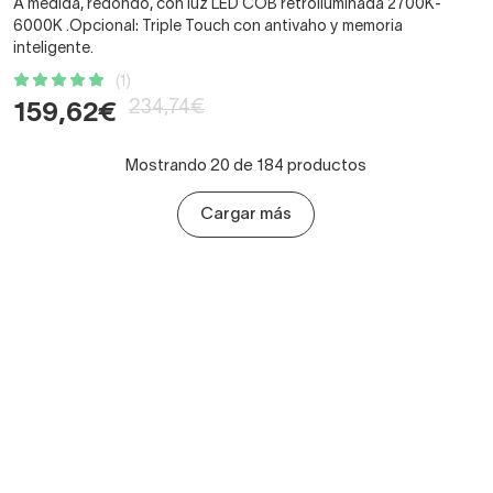
A medida, redondo, con luz LED COB retroiluminada 2700K-
6000K .Opcional: Triple Touch con antivaho y memoria
inteligente.
(1)
234,74€
159,62€
Mostrando 20 de 184 productos
Cargar más