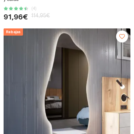
(4)
114,95€
91,96€
Rebajas