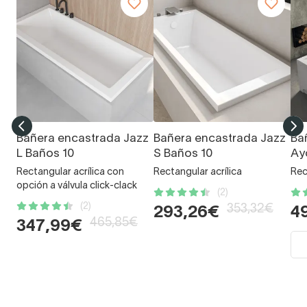
Bañera encastrada Jazz
Bañera encastrada Jazz
Ba
L Baños 10
S Baños 10
Ay
Rectangular acrílica con
Rectangular acrílica
Rec
opción a válvula click-clack
(2)
(2)
353,32€
293,26€
4
465,85€
347,99€