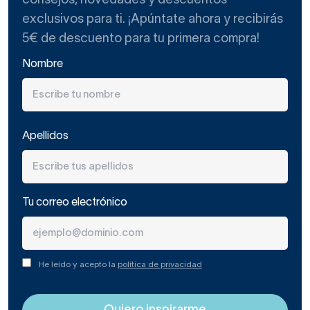
consejos, novedades y descuentos
Ahora bien, has de saber que una bañera de patas estilo
exclusivos para ti. ¡Apúntate ahora y recibirás
retro es más cara que una
moderna bañera exenta,
incluso
5€ de descuento para tu primera compra!
que una
bañera de hidromasaje
. No obstante, si te fascina
el diseño y el mobiliario antiguo, caerás rendido ante ellas.
Nombre
Elige tu modelo de bañera
vintage
Apellidos
Una bañera con patas es exenta y tiene líneas curvas.
Normalmente hay un lado de mayor altura, para que sea
cómodo apoyar la cabeza mientras te das el baño.
Tu correo electrónico
Además, las patas son recargadas y con mucha
ornamentación.
Encontrarás tu bañera vintage acrílica de color blanco,
He leído y acepto la
política de privacidad
pero verás algunos modelos con la parte exterior a color.
Hay
bañeras
que ofrecen muchas opciones de