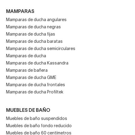
resistente y fácil de limpiar.
MAMPARAS
Ofrece distintos acabados para escoger
Mamparas de ducha angulares
Sus modelos tienen facilidades de personalización
Mamparas de ducha negras
Mamparas de ducha fijas
gracias a la amplia gama de acabados y colores.
Mamparas de ducha baratas
Mamparas de ducha semicirculares
Versatilidad y tendencias.
Mamparas de ducha
No solo fabrica bajo el paraguas de un único estilo.
Mamparas de ducha Kassandra
Mamparas de bañera
Encontrarás modelos adaptables a decoraciones
Mamparas de ducha GME
vintage, modernas o puramente minimalistas.
Mamparas de ducha frontales
Mamparas de ducha Profiltek
Bañeras y duchas para confort y relax total.
Además de funcionalidad, Baños 10 busca crear
MUEBLES DE BAÑO
productos que mejoren el bienestar de sus clientes.
Muebles de baño suspendidos
Crean bañeras y columnas de ducha con distintos
Muebles de baño fondo reducido
sistemas de hidromasaje que son el adalid del
Muebles de baño 60 centímetros