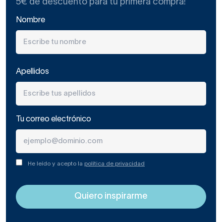
5€ de descuento para tu primera compra!
Nombre
Si lo tuyo es la decoración minimalista, Baños 10 también
ofrece distintas posibilidades.
Apellidos
Algunas de sus bañeras exentas rectangulares, de
acabado blanco, darán ese toque sencillo pero funcional
que estabas buscando.
Tu correo electrónico
Y, como no, esta marca también presta atención al
descanso y disfrute con sus productos de baño.
Comercializa
bañeras de hidromasaje
y columnas
de hidromasaje
fabricadas con los más actuales diseños
He leído y acepto la
política de privacidad
y materiales. Siempre con el objetivo de procurarte un
baño o ducha de lo más reparador.