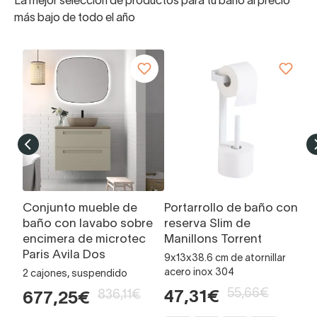
La mejor selección de productos para tu baño al precio
más bajo de todo el año
Conjunto mueble de
Portarrollo de baño con
L
baño con lavabo sobre
reserva Slim de
Á
encimera de microtec
Manillons Torrent
Ce
Paris Avila Dos
9x13x38.6 cm de atornillar
7
acero inox 304
2 cajones, suspendido
55,66€
836,11€
47,31€
677,25€