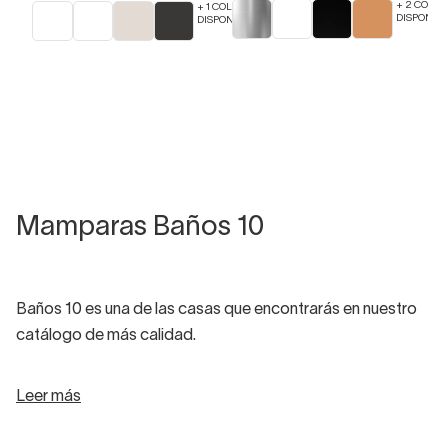
+ 2 COLOR
+ 1 COLORES
DISPONIBL
DISPONIBLES
Mamparas Baños 10
Baños 10 es una de las casas que encontrarás en nuestro
catálogo de más calidad.
Leer más
Es una empresa localizada en la Comunidad Valenciana
que, desde los 90, expresa su pasión por el confort bajo el