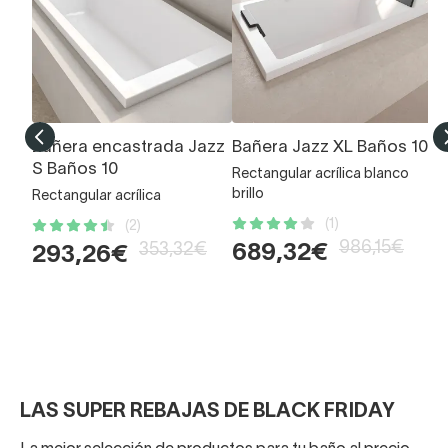
Bañera encastrada Jazz
Bañera Jazz XL Baños 10
B
S Baños 10
B
Rectangular acrílica blanco
brillo
Rectangular acrílica
Ov
in
(1)
(2)
986,15€
353,32€
689,32€
293,26€
1
1
LAS SUPER REBAJAS DE BLACK FRIDAY