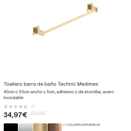
Toallero barra de baño Technic Medimex
40cm o 50cm ancho x 5cm, adhesivo o de atornillar, acero
inoxidable
(1)
41,14€
34,97€
+ 1 COLORES DISPONIBLES