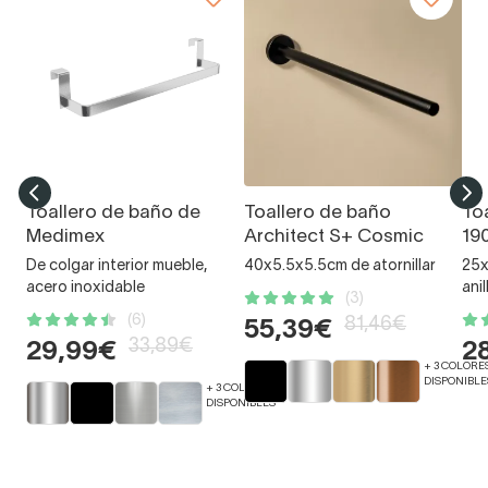
Toallero de baño de
Toallero de baño
To
Medimex
Architect S+ Cosmic
19
De colgar interior mueble,
40x5.5x5.5cm de atornillar
25x
acero inoxidable
anil
(3)
(6)
81,46€
55,39€
33,89€
29,99€
2
+ 3 COLORE
DISPONIBLE
+ 3 COLORES
DISPONIBLES