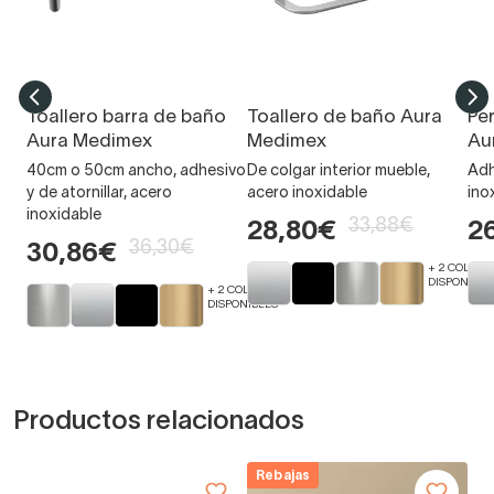
Toallero barra de baño
Toallero de baño Aura
Pe
Aura Medimex
Medimex
Au
40cm o 50cm ancho, adhesivo
De colgar interior mueble,
Adh
y de atornillar, acero
acero inoxidable
ino
inoxidable
33,88€
28,80€
2
36,30€
30,86€
+ 2 COLORE
DISPONIBLE
+ 2 COLORES
DISPONIBLES
Productos relacionados
Rebajas