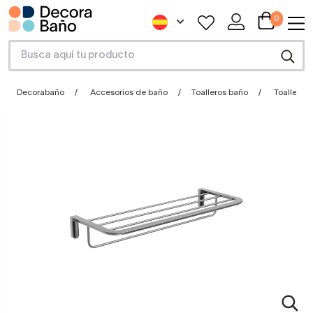
0
Decorabaño
Accesorios de baño
Toalleros baño
Toallero 