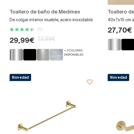
Toallero de baño de Medimex
Toallero d
De colgar interior mueble, acero inoxidable
40x7x15 cm ad
27,70€
(6)
33,89€
29,99€
+ 3 COLORES
DISPONIBLES
Novedad
Novedad