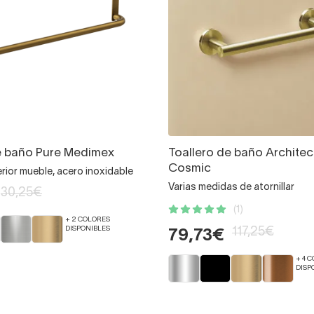
e baño Pure Medimex
Toallero de baño Architec
Cosmic
erior mueble, acero inoxidable
Varias medidas de atornillar
30,25€
(1)
+ 2 COLORES
DISPONIBLES
117,25€
79,73€
+ 4 
DISP