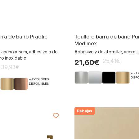
arra de baño Practic
Toallero barra de baño Pu
Medimex
ancho x 5cm, adhesivo o de
Adhesivo y de atornillar, acero 
ero inoxidable
25,41€
21,60€
39,93€
+ 2 
DISP
+ 2 COLORES
DISPONIBLES
Rebajas