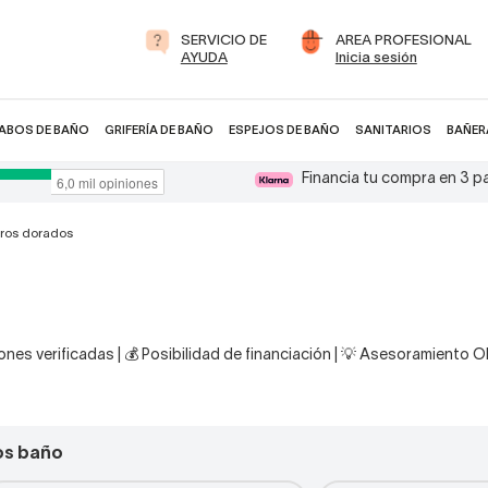
SERVICIO DE
AREA PROFESIONAL
AYUDA
Inicia sesión
ABOS DE BAÑO
GRIFERÍA DE BAÑO
ESPEJOS DE BAÑO
SANITARIOS
BAÑER
Financia tu compra en 3 
eros dorados
nes verificadas | 💰 Posibilidad de financiación | 💡 Asesoramiento 
os baño