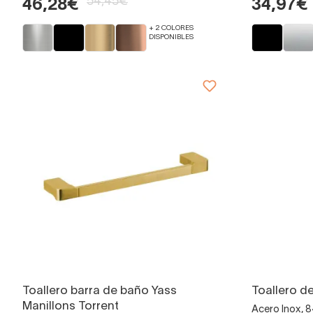
54,45€
46,28€
34,97€
+ 2 COLORES
DISPONIBLES
Toallero barra de baño Yass
Toallero de
Manillons Torrent
Acero Inox, 8