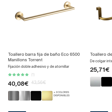
Toallero barra fija de baño Eco 6500
Toallero d
Manillons Torrent
De colgar int
Fijación doble adhesivo y de atornillar
25,71€
(1)
43,56€
40,08€
+ 3 COLORES
DISPONIBLES