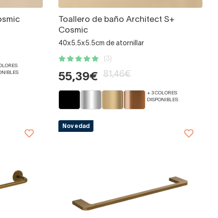
osmic
Toallero de baño Architect S+
Cosmic
40x5.5x5.5cm de atornillar
(3)
COLORES
ONIBLES
81,46€
55,39€
+ 3 COLORES
DISPONIBLES
Novedad