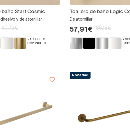
e baño Start Cosmic
Toallero de baño Logic C
hesivo y de atornillar
De atornillar
40,73€
85,16€
57,91€
+ 1 COLORES
+ 3 
DISPONIBLES
DISP
Novedad