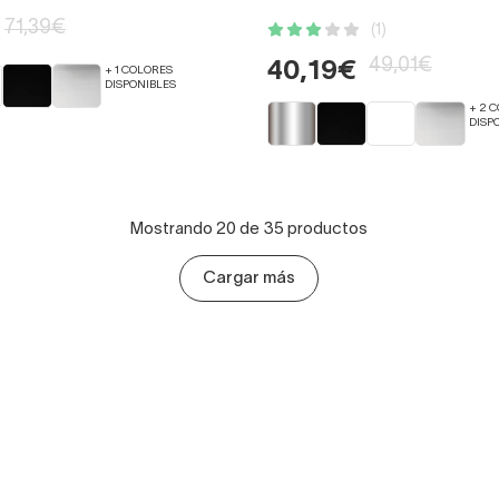
71,39€
(1)
49,01€
40,19€
+ 1 COLORES
DISPONIBLES
+ 2 
DISP
Mostrando 20 de 35 productos
Cargar más