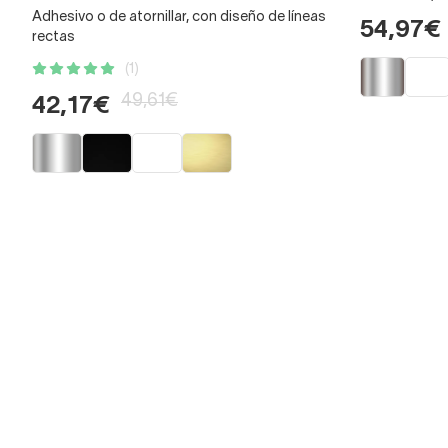
Adhesivo o de atornillar, con diseño de líneas
54,97€
rectas
(1)
49,61€
42,17€