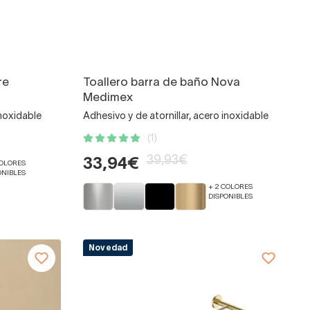
re
Toallero barra de baño Nova
Medimex
inoxidable
Adhesivo y de atornillar, acero inoxidable
(1)
39,93€
33,94€
COLORES
ONIBLES
+ 2 COLORES
DISPONIBLES
Novedad