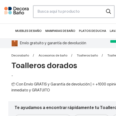
MUEBLES DE BAÑO
MAMPARAS DE BAÑO
PLATOS DE DUCHA
LAV
Envío gratuito y garantía de devolución
Decorabaño
Accesorios de baño
Toalleros baño
Toall
Toalleros dorados
-
📦 Con Envío GRATIS y Garantía de devolución | ⭐ +1000 opinio
inmediato y GRATUITO
Te ayudamos a encontrar rápidamente tu Toaller