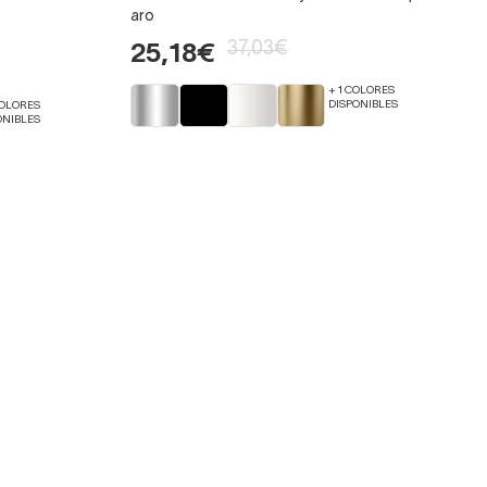
aro
37,03€
25,18€
+ 1 COLORES
DISPONIBLES
COLORES
ONIBLES