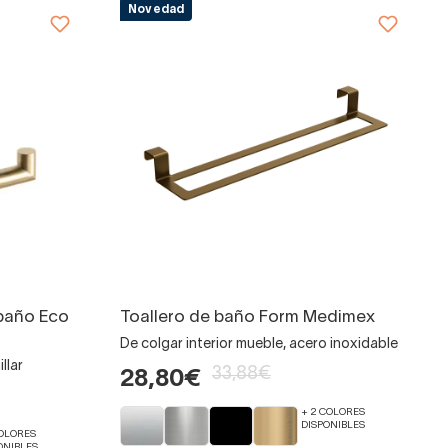
Novedad
 baño Eco
Toallero de baño Form Medimex
De colgar interior mueble, acero inoxidable
llar
33,88€
28,80€
+ 2 COLORES
DISPONIBLES
COLORES
ONIBLES