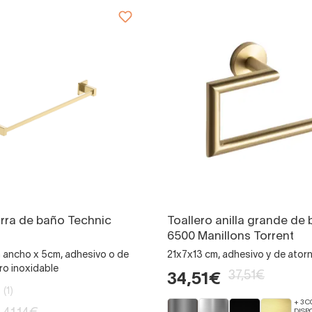
arra de baño Technic
Toallero anilla grande de
6500 Manillons Torrent
ancho x 5cm, adhesivo o de
21x7x13 cm, adhesivo y de atorni
ero inoxidable
37,51€
34,51€
(1)
+ 3 
DISP