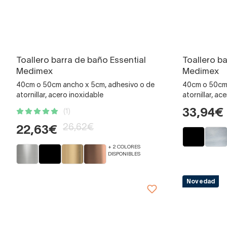
Toallero barra de baño Essential
Toallero b
Medimex
Medimex
40cm o 50cm ancho x 5cm, adhesivo o de
40cm o 50cm 
atornillar, acero inoxidable
atornillar, ac
33,94€
(1)
26,62€
22,63€
+ 2 COLORES
DISPONIBLES
Novedad