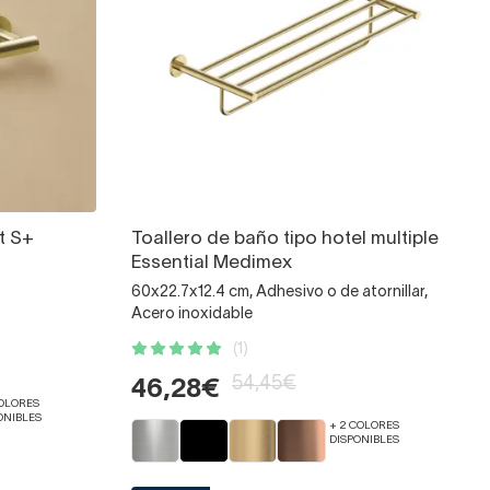
t S+
Toallero de baño tipo hotel multiple
Essential Medimex
60x22.7x12.4 cm, Adhesivo o de atornillar,
Acero inoxidable
(1)
54,45€
46,28€
COLORES
ONIBLES
+ 2 COLORES
DISPONIBLES