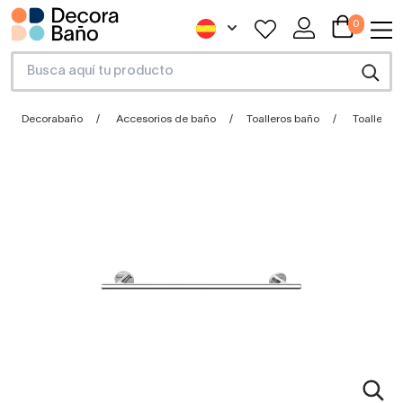
0
Decorabaño
Accesorios de baño
Toalleros baño
Toallero 