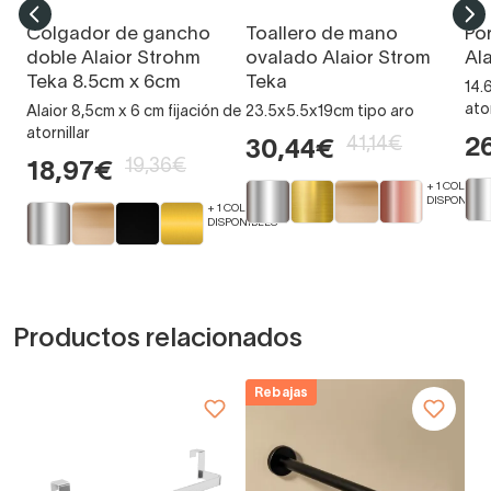
Colgador de gancho
Toallero de mano
Por
doble Alaior Strohm
ovalado Alaior Strom
Al
Teka 8.5cm x 6cm
Teka
14.
ato
Alaior 8,5cm x 6 cm fijación de
23.5x5.5x19cm tipo aro
atornillar
41,14€
2
30,44€
19,36€
18,97€
+ 1 COLORE
DISPONIBLE
+ 1 COLORES
DISPONIBLES
Productos relacionados
Rebajas