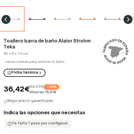
Toallero barra de baño Alaior Strohm
Teka
60 x 6 x 7.5 cm
,
varios colores para adornar tu baño
Ficha técnica
52,03€
−30%
36,42€
Ahorras 15,61€
Mejor precio garantizado
Indica las opciones que necesitas
Te falta 1 paso por configurar