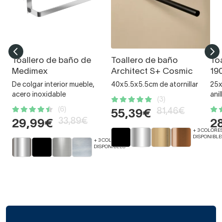
Toallero de baño de
Toallero de baño
To
Medimex
Architect S+ Cosmic
19
De colgar interior mueble,
40x5.5x5.5cm de atornillar
25x
acero inoxidable
anil
(3)
(6)
81,46€
55,39€
33,89€
29,99€
2
+ 3 COLORE
DISPONIBLE
+ 3 COLORES
DISPONIBLES