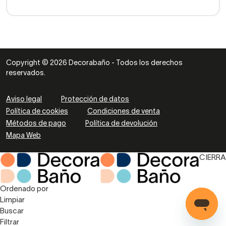
Copyright © 2026 Decorabaño - Todos los derechos
reservados.
Aviso legal
Protección de datos
Política de cookies
Condiciones de venta
Métodos de pago
Política de devolución
Mapa Web
CIERRA
Ordenado por
Limpiar
Buscar
Filtrar