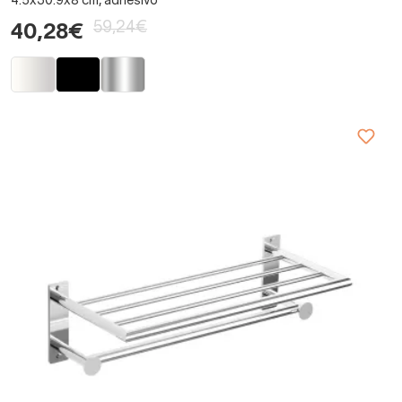
4.5x30.9x8 cm, adhesivo
59,24€
40,28€