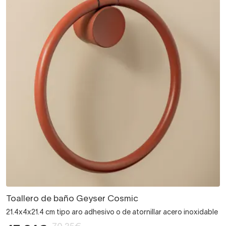
Toallero de baño Geyser Cosmic
21.4x4x21.4 cm tipo aro adhesivo o de atornillar acero inoxidable