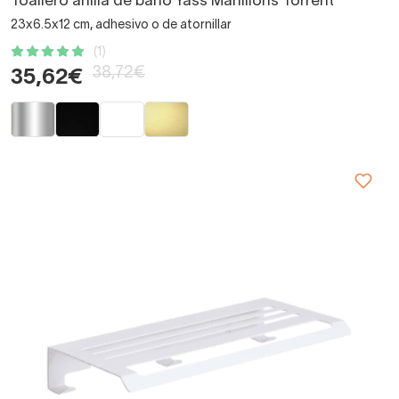
Toallero anilla de baño Yass Manillons Torrent
23x6.5x12 cm, adhesivo o de atornillar
(1)
38,72€
35,62€