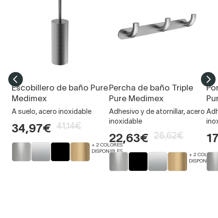
Escobillero de baño Pure
Percha de baño Triple
Po
Medimex
Pure Medimex
Pu
A suelo, acero inoxidable
Adhesivo y de atornillar, acero
Adh
inoxidable
ino
41,14€
34,97€
26,62€
22,63€
1
+ 2 COLORES
DISPONIBLES
+ 2 COLORE
DISPONIBLE