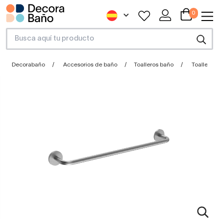
0
Decorabaño
Accesorios de baño
Toalleros baño
Toallero 