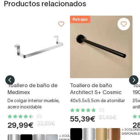
Productos relacionados
Rebajas
Toallero de baño de
Toallero de baño
To
Medimex
Architect S+ Cosmic
19
De colgar interior mueble,
40x5.5x5.5cm de atornillar
25x
acero inoxidable
anil
(3)
(6)
81,46€
55,39€
33,89€
29,99€
2
+ 3 COLORE
DISPONIBLE
+ 3 COLORES