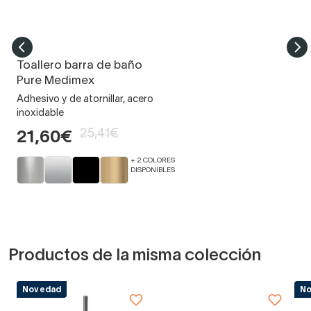
Toallero barra de baño
Pure Medimex
Adhesivo y de atornillar, acero
inoxidable
25,41€
21,60€
+ 2 COLORES
DISPONIBLES
Productos de la misma colección
Novedad
N