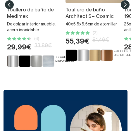
Toallero de baño de
Toallero de baño
To
Medimex
Architect S+ Cosmic
19
De colgar interior mueble,
40x5.5x5.5cm de atornillar
25x
acero inoxidable
anil
(3)
(6)
81,46€
55,39€
33,89€
29,99€
2
+ 3 COLORE
DISPONIBLE
+ 3 COLORES
DISPONIBLES