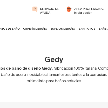
SERVICIO DE
AREA PROFESIONAL
AYUDA
Inicia sesión
ABOS DE BAÑO
GRIFERÍA DE BAÑO
ESPEJOS DE BAÑO
SANITARIOS
BAÑER
Gedy
os de baño de diseño Gedy
, fabricación 100% italiana. Co
l baño de acero inoxidable altamente resistentes a la corrosión.
minimalista para baños actuales