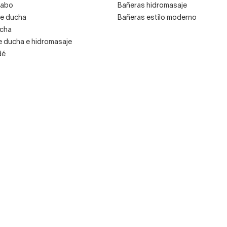
vabo
Bañeras hidromasaje
e ducha
Bañeras estilo moderno
ucha
Uno de los aspectos más destacables de Gedy es la
 ducha e hidromasaje
fabricación de
piezas en acero inoxidable,
dé
altamente resistentes a la corrosión y a la
oxidación
. Duran décadas perfectas como el primer
día y son fáciles de limpiar.
Echa un vistazo a los portaescobilleros, toalleros y
portarrollos de acero inoxidable de Gedy que
vendemos en la web. ¡Te encantarán!
Hay otras piezas que utilizan el bambú en combinación
con el metal para aportar más calidez y autenticidad al
baño.