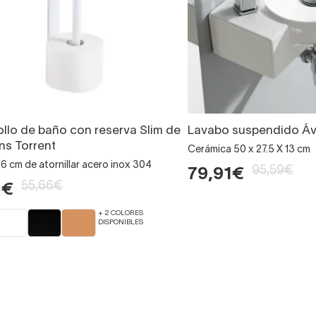
ollo de baño con reserva Slim de
Lavabo suspendido Ávi
ns Torrent
Cerámica 50 x 27.5 X 13 cm
6 cm de atornillar acero inox 304
95,59€
79,91€
55,66€
1€
+ 2 COLORES
DISPONIBLES