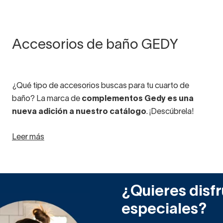
Accesorios de baño GEDY
¿Qué tipo de accesorios buscas para tu cuarto de
baño? La marca de
complementos Gedy es una
nueva adición a nuestro catálogo
. ¡Descúbrela!
Leer más
Productos de diseño
para completar la decoración
de cualquier aseo, todos los artículos que vendemos de
la marca Gedy están fabricados íntegramente en Italia.
¿Quieres disfr
especiales?
Líder en la fabricación de accesorios en este país, Gedy
es una
empresa con más de setenta años de