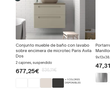
Conjunto mueble de baño con lavabo
Portarr
sobre encimera de microtec Paris Avila
Manillo
Dos
9x13x38.
2 cajones, suspendido
47,3
836,11€
677,25€
+ 1 COLORES
DISPONIBLES