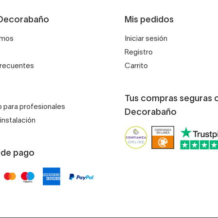
Decorabaño
Mis pedidos
Una marca premiada
omos
Iniciar sesión
internacionalmente
Registro
frecuentes
Carrito
En 1979 Gedy ganó el prestigioso
premio Compasso
d'Oro con su escobillero de diseño "Cucciolo"
.
Tus compras seguras 
Uno de los más relevantes dentro del sector del diseño
 para profesionales
Decorabaño
industrial, el galardón se le concedió por su innovador
instalación
diseño y funcionalidad.
 de pago
El "Cucciolo" también es
parte de la colección
permanente del Museo de Arte Moderno (MoMA)
de Nueva York.