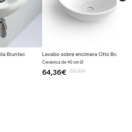
la Bruntec
Lavabo sobre encimera Otto Bruntec
Cerámica de 40 cm Ø
88,16€
64,36€