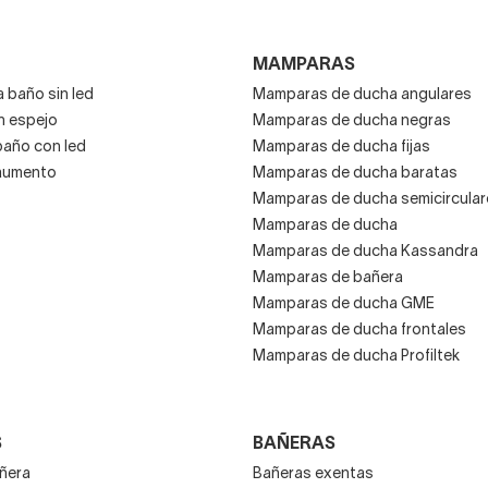
laborables
y tienen un -20% de descuento sobre el
precio de fábrica. Muchas de las piezas tienen hasta 15
años de garantía.
MAMPARAS
 baño sin led
Mamparas de ducha angulares
n espejo
Mamparas de ducha negras
baño con led
Mamparas de ducha fijas
Catálogo de complementos de
aumento
Mamparas de ducha baratas
baño Gedy en Decorabaño
Mamparas de ducha semicircular
Mamparas de ducha
Mamparas de ducha Kassandra
Mamparas de bañera
Del catálogo de accesorios de baño Gedy tenemos una
Mamparas de ducha GME
decena de productos para baños actuales, aunque
Mamparas de ducha frontales
prevemos ampliar la oferta pronto.
Mamparas de ducha Profiltek
Su diseño minimalista y actual
es idóneo para baños
S
BAÑERAS
modernos con especial apreciación por el interiorismo y
añera
Bañeras exentas
la decoración cuidada al detalle.