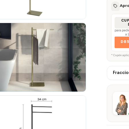
Apro
CU
para pedi
a 
DB
* Cupón apli
Fraccio