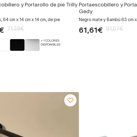
billero y Portarollo de pie Trilly
Portaescobillero y Portar
Gedy
, 64 cm x 14 cm x 14 cm, de pie
Negro mate y Bambú 63 cm x 1
71,39€
81,07€
€
61,61€
+ 1 COLORES
DISPONIBLES