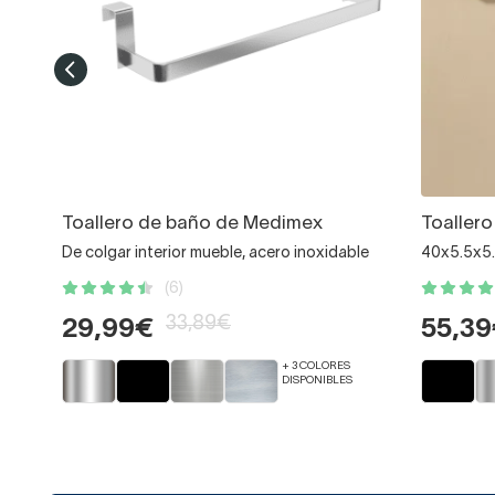
Toallero de baño de Medimex
Toaller
De colgar interior mueble, acero inoxidable
40x5.5x5.
(6)
33,89€
29,99€
55,3
+ 3 COLORES
DISPONIBLES