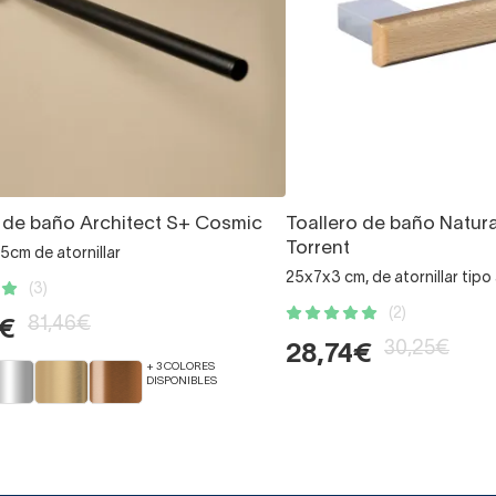
o de baño Architect S+ Cosmic
Toallero de baño Natur
Torrent
5cm de atornillar
25x7x3 cm, de atornillar tipo 
(3)
(2)
81,46€
9€
30,25€
28,74€
+ 3 COLORES
DISPONIBLES