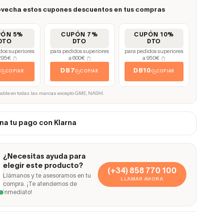
vecha estos cupones descuentos en tus compras
PÓN 5%
CUPÓN 7%
CUPÓN 10%
DTO
DTO
DTO
dos superiores
para pedidos superiores
para pedidos superiores
295€
a 600€
a 950€
(*)
(*)
(*)
5
DB7
DB10
COPIAR
COPIAR
COPIAR
cable en todas las marcas excepto GME, NASHI.
na tu pago con Klarna
¿Necesitas ayuda para
elegir este producto?
(+34) 858 770 100
Llámanos y te asesoramos en tu
LLAMAR AHORA
compra. ¡Te atendemos de
inmediato!