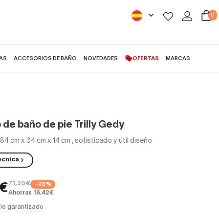
0
AS
ACCESORIOS DE BAÑO
NOVEDADES
OFERTAS
MARCAS
 de baño de pie Trilly Gedy
 84 cm x 34 cm x 14 cm
,
sofisticado y útil diseño
écnica
71,39€
−23%
7€
Ahorras 16,42€
io garantizado