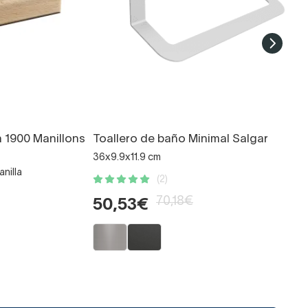
a 1900 Manillons
Toallero de baño Minimal Salgar
36x9.9x11.9 cm
anilla
(2)
70,18€
50,53€