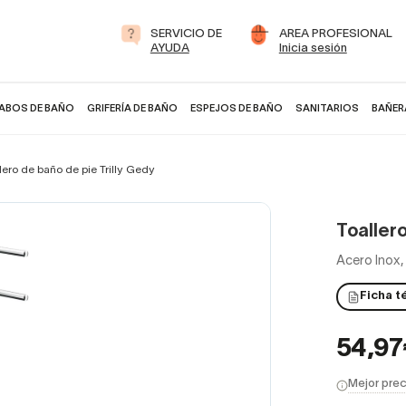
SERVICIO DE
AREA PROFESIONAL
AYUDA
Inicia sesión
ABOS DE BAÑO
GRIFERÍA DE BAÑO
ESPEJOS DE BAÑO
SANITARIOS
BAÑER
lero de baño de pie Trilly Gedy
Toallero
Acero Inox,
Ficha t
54,9
Mejor prec