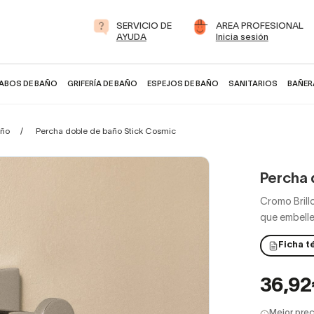
SERVICIO DE
AREA PROFESIONAL
AYUDA
Inicia sesión
ABOS DE BAÑO
GRIFERÍA DE BAÑO
ESPEJOS DE BAÑO
SANITARIOS
BAÑER
año
Percha doble de baño Stick Cosmic
Percha 
Cromo Brillo
que embell
Ficha t
36,9
Mejor prec