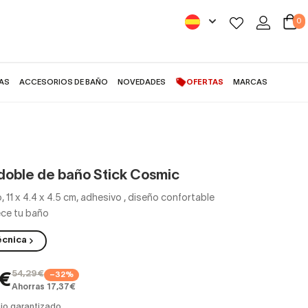
0
AS
ACCESORIOS DE BAÑO
NOVEDADES
OFERTAS
MARCAS
doble de baño Stick Cosmic
, 11 x 4.4 x 4.5 cm, adhesivo
,
diseño confortable
ece tu baño
écnica
54,29€
−32%
2€
Ahorras 17,37€
io garantizado