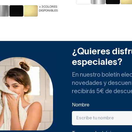
+ 3 COLORES
DISPONIBLES
¿Quieres disfr
especiales?
En nuestro boletín ele
novedades y descuento
recibirás 5€ de descu
Nombre