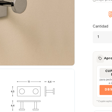
Cantidad
Apro
CU
para pedi
a 
DB
* Cupón apli