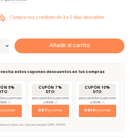
Compra hoy y recíbelo de 3 a 5 días laborables
Añadir al carrito
vecha estos cupones descuentos en tus compras
PÓN 5%
CUPÓN 7%
CUPÓN 10%
DTO
DTO
DTO
dos superiores
para pedidos superiores
para pedidos superiores
295€
a 600€
a 950€
(*)
(*)
(*)
5
DB7
DB10
COPIAR
COPIAR
COPIAR
cable en todas las marcas excepto GME, NASHI.