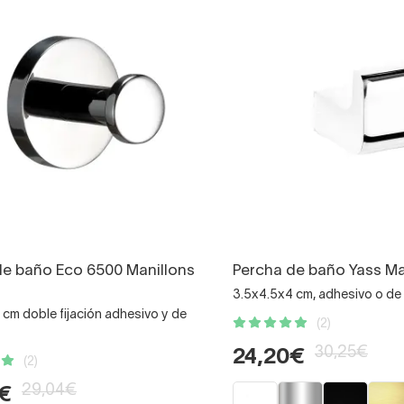
de baño Eco 6500 Manillons
Percha de baño Yass Ma
3.5x4.5x4 cm, adhesivo o de a
cm doble fijación adhesivo y de
(2)
30,25€
24,20€
(2)
29,04€
€