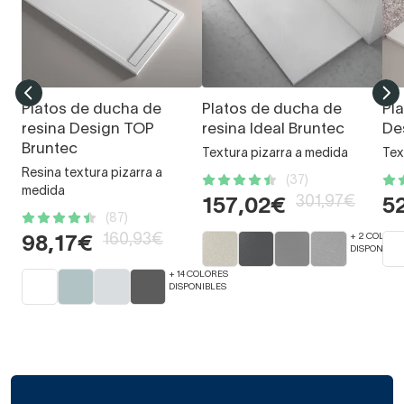
Platos de ducha de
Platos de ducha de
Pl
resina Design TOP
resina Ideal Bruntec
De
Bruntec
Textura pizarra a medida
Tex
Resina textura pizarra a
(37)
medida
301,97€
157,02€
5
(87)
160,93€
+ 2 COLORE
98,17€
DISPONIBLE
+ 14 COLORES
DISPONIBLES