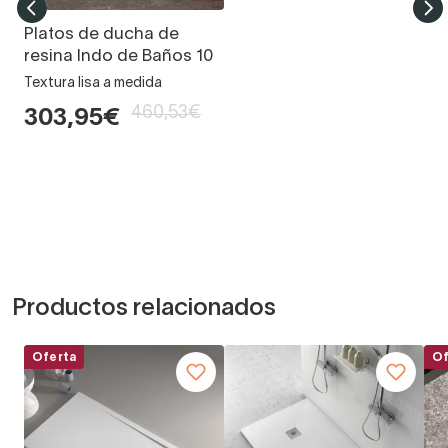
Platos de ducha de
resina Indo de Baños 10
Textura lisa a medida
460,53€
303,95€
Productos relacionados
Oferta
Of