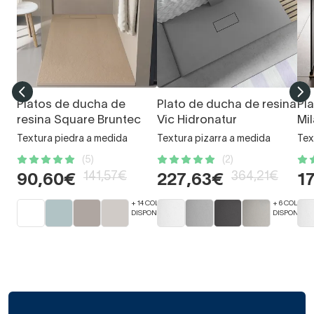
Platos de ducha de
Plato de ducha de resina
Pl
resina Square Bruntec
Vic Hidronatur
Mi
Textura piedra a medida
Textura pizarra a medida
Tex
(5)
(2)
141,57€
364,21€
90,60€
227,63€
1
+ 14 COLORES
+ 6 COLORE
DISPONIBLES
DISPONIBLE