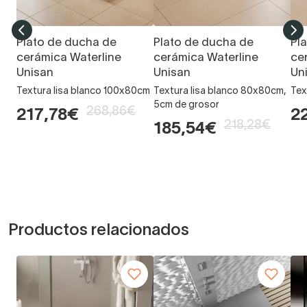
Plato de ducha de
Plato de ducha de
Pl
cerámica Waterline
cerámica Waterline
ce
Unisan
Unisan
Un
Textura lisa blanco 100x80cm
Textura lisa blanco 80x80cm,
Tex
5cm de grosor
268,86€
217,78€
2
218,28€
185,54€
Productos relacionados