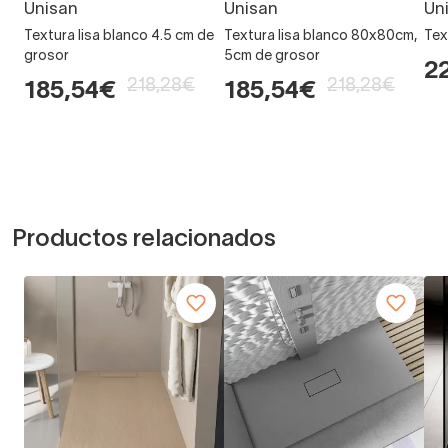
Unisan
Unisan
Un
Textura lisa blanco 4.5 cm de
Textura lisa blanco 80x80cm,
Tex
grosor
5cm de grosor
2
218,28€
218,28€
185,54€
185,54€
Productos relacionados