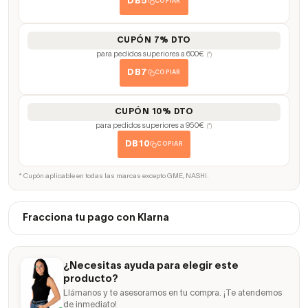
DB5
COPIAR
CUPÓN 7% DTO
para pedidos superiores a 600€
(*)
DB7
COPIAR
CUPÓN 10% DTO
para pedidos superiores a 950€
(*)
DB10
COPIAR
* Cupón aplicable en todas las marcas excepto GME, NASHI.
Fracciona tu pago con Klarna
¿Necesitas ayuda para elegir este
producto?
Llámanos y te asesoramos en tu compra. ¡Te atendemos
de inmediato!