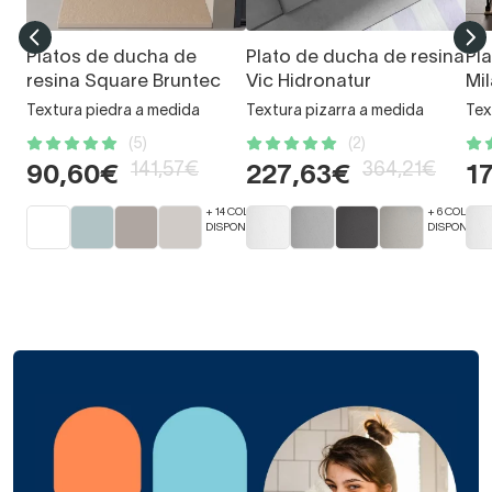
Platos de ducha de
Plato de ducha de resina
Pl
resina Square Bruntec
Vic Hidronatur
Mi
Textura piedra a medida
Textura pizarra a medida
Tex
(5)
(2)
141,57€
364,21€
90,60€
227,63€
1
+ 14 COLORES
+ 6 COLORE
DISPONIBLES
DISPONIBLE