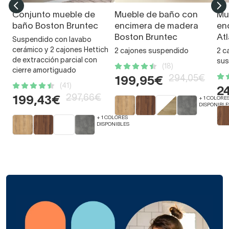
Conjunto mueble de
Mueble de baño con
Mu
baño Boston Bruntec
encimera de madera
en
Boston Bruntec
At
Suspendido con lavabo
cerámico y 2 cajones Hettich
2 cajones suspendido
2 c
de extracción parcial con
sus
(18)
cierre amortiguado
294,05€
199,95€
(41)
2
297,66€
199,43€
+ 1 COLORE
DISPONIBLE
+ 1 COLORES
DISPONIBLES