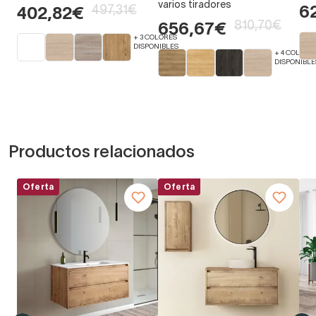
varios tiradores
497,31€
6
402,82€
810,70€
656,67€
+ 3 COLORES
DISPONIBLES
+ 4 COLORE
DISPONIBLE
Productos relacionados
Oferta
Oferta