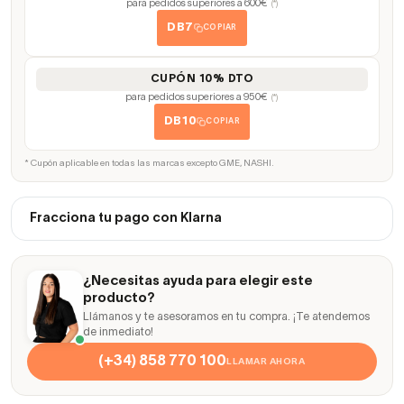
para pedidos superiores a 600€
(*)
DB7
COPIAR
CUPÓN 10% DTO
para pedidos superiores a 950€
(*)
DB10
COPIAR
* Cupón aplicable en todas las marcas excepto GME, NASHI.
Fracciona tu pago con Klarna
¿Necesitas ayuda para elegir este
producto?
Llámanos y te asesoramos en tu compra. ¡Te atendemos
de inmediato!
(+34) 858 770 100
LLAMAR AHORA