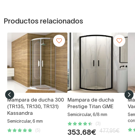
Productos relacionados
Mampara de ducha 300
Mampara de ducha
Ma
(TR135, TR130, TR131)
Prestige Titan GME
Va
Kassandra
Semicircular, 6/8 mm
Semi
cor
Semicircular, 6 mm
(3)
(5)
477,95€
353,68€