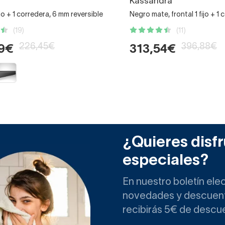
Kassandra
ijo + 1 corredera, 6 mm reversible
Negro mate, frontal 1 fijo + 1
(19)
(11)
226,45€
396,88€
99€
313,54€
¿Quieres disfr
especiales?
En nuestro boletín ele
novedades y descuento
recibirás 5€ de descu