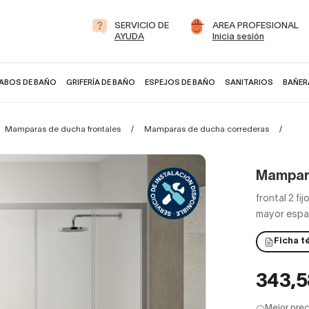
SERVICIO DE
AREA PROFESIONAL
AYUDA
Inicia sesión
ABOS DE BAÑO
GRIFERÍA DE BAÑO
ESPEJOS DE BAÑO
SANITARIOS
BAÑER
Mamparas de ducha frontales
Mamparas de ducha correderas
Mam
Mampara
frontal 2 fi
mayor espac
Ficha t
343,
Mejor prec