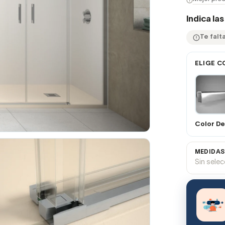
Indica la
Te falt
ELIGE C
Color De 
MEDIDAS
Sin sele