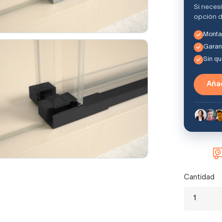
Si neces
opción d
Montaj
Garant
Sin q
Añad
Cantidad