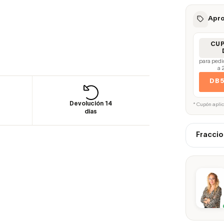
Apro
CU
para pedi
a 
DB
Devolución 14
* Cupón apli
días
Fraccio