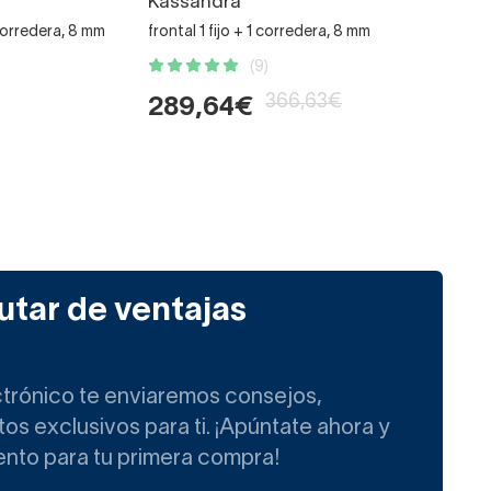
Kassandra
 corredera, 8 mm
frontal 1 fijo + 1 corredera, 8 mm
(9)
366,63€
289,64€
utar de ventajas
ctrónico te enviaremos consejos,
s exclusivos para ti. ¡Apúntate ahora y
ento para tu primera compra!