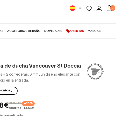
0
AS
ACCESORIOS DE BAÑO
NOVEDADES
OFERTAS
MARCAS
para de ducha Vancouver St Doccia
 de ducha Vancouver St Doccia
jos + 2 correderas, 6 mm
,
un diseño elegante con
io en la entrada.
écnica
458,11€
−25%
58€
Ahorras 114,53€
io garantizado