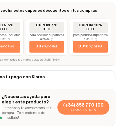
vecha estos cupones descuentos en tus compras
PÓN 5%
CUPÓN 7%
CUPÓN 10%
DTO
DTO
DTO
dos superiores
para pedidos superiores
para pedidos superiores
295€
a 600€
a 950€
(*)
(*)
(*)
5
DB7
DB10
COPIAR
COPIAR
COPIAR
cable en todas las marcas excepto GME, NASHI.
na tu pago con Klarna
¿Necesitas ayuda para
elegir este producto?
(+34) 858 770 100
Llámanos y te asesoramos en tu
LLAMAR AHORA
compra. ¡Te atendemos de
inmediato!