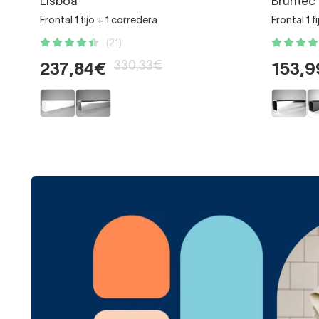
Lisboa
Bruntec
Frontal 1 fijo + 1 corredera
Frontal 1 f
(21)
330,33€
237,84€
153,