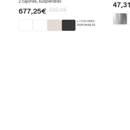
2 cajones, suspendido
47,3
836,11€
677,25€
+ 1 COLORES
DISPONIBLES