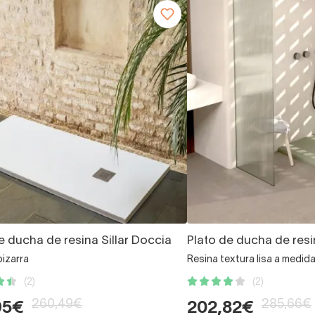
e ducha de resina Sillar Doccia
Plato de ducha de resi
pizarra
Resina textura lisa a medid
(2)
(2)
260,49€
285,66€
95€
202,82€