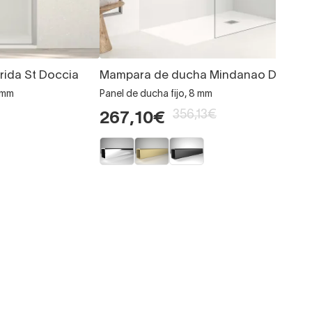
rida St Doccia
Mampara de ducha Mindanao Doccia
 6mm
Panel de ducha fijo, 8 mm
356,13€
267,10€