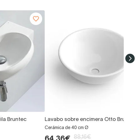
la Bruntec
Lavabo sobre encimera Otto Bruntec
Cerámica de 40 cm Ø
88,16€
64,36€