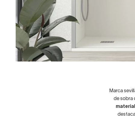
Marca sevil
de sobra
material
destaca 