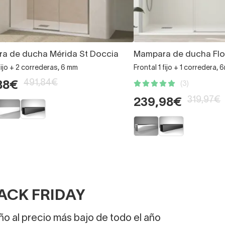
a de ducha Mérida St Doccia
Mampara de ducha Flo
 fijo + 2 correderas, 6 mm
Frontal 1 fijo + 1 corredera,
491,84€
88€
(3)
319,97€
239,98€
ACK FRIDAY
o al precio más bajo de todo el año