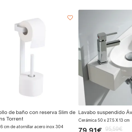
ollo de baño con reserva Slim de
Lavabo suspendido Ávi
ns Torrent
Cerámica 50 x 27.5 X 13 cm
6 cm de atornillar acero inox 304
95,59€
79,91€