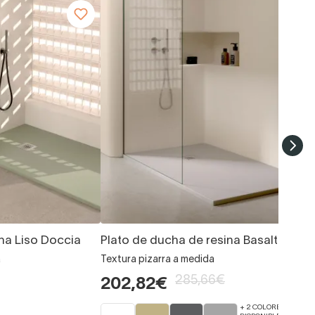
na Liso Doccia
Plato de ducha de resina Basalto Doc
a
Textura pizarra a medida
285,66€
202,82€
+ 2 COLORES