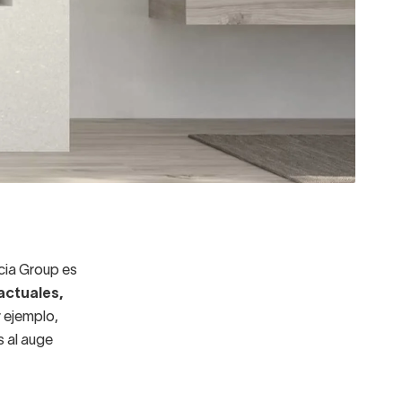
cia Group es
actuales,
r ejemplo,
s al auge