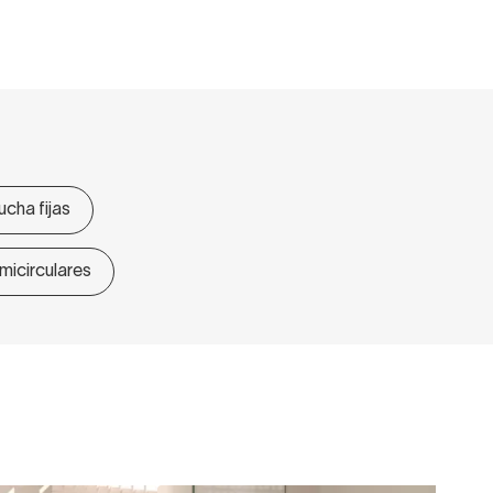
cha fijas
icirculares