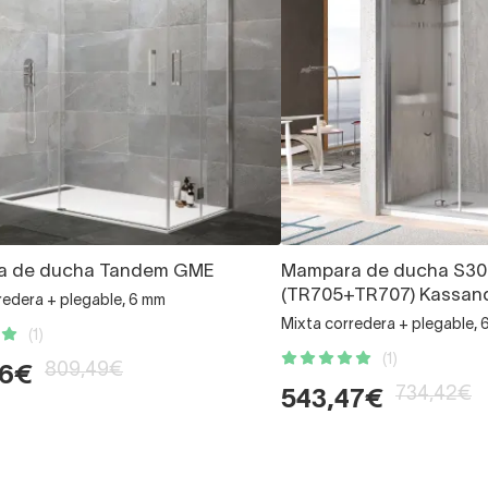
a de ducha Tandem GME
Mampara de ducha S30
(TR705+TR707) Kassan
redera + plegable, 6 mm
Mixta corredera + plegable, 
(1)
(1)
809,49€
26€
734,42€
543,47€