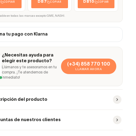
5
DB7
DB10
COPIAR
COPIAR
COPIAR
cable en todas las marcas excepto GME, NASHI.
na tu pago con Klarna
¿Necesitas ayuda para
elegir este producto?
(+34) 858 770 100
Llámanos y te asesoramos en tu
LLAMAR AHORA
compra. ¡Te atendemos de
inmediato!
ripción del producto
untas de nuestros clientes