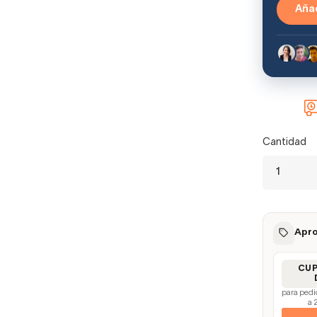
Añad
Cantidad
Apro
CU
para pedi
a 