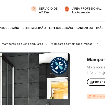
SERVICIO DE
AREA PROFESIONAL
AYUDA
Inicia sesión
ABOS DE BAÑO
GRIFERÍA DE BAÑO
ESPEJOS DE BAÑO
SANITARIOS
BAÑER
Mamparas de ducha angulares
Mamparas combinadas (mixtas)
Ma
Mampara
Mixta (corr
inferior, m
Ficha t
Producimo