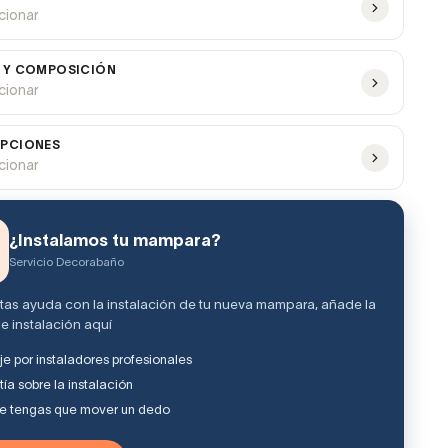
ccionar
 Y COMPOSICIÓN
ccionar
PCIONES
ccionar
¿Instalamos tu mampara?
Servicio Decorabaño
itas ayuda con la instalación de tu nueva mampara, añade la
e instalación aquí
e por instaladores profesionales
ía sobre la instalación
ue tengas que mover un dedo