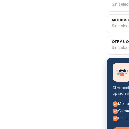
Sin sele
MEDIDAS
Sin sele
OTRAS O
Sin sele
Si neces
opción d
Montaj
Garant
Sin q