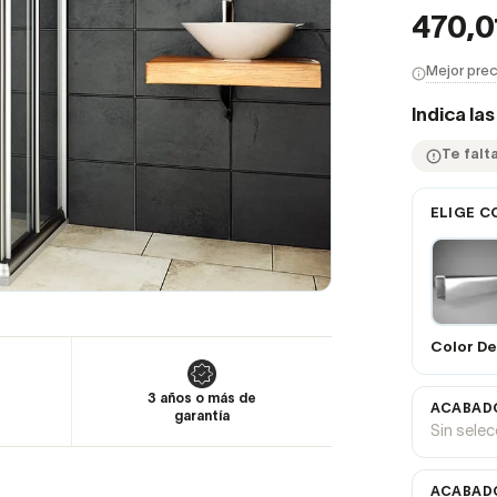
470,0
Mejor prec
Indica la
Te falt
ELIGE C
Color De 
3 años o más de
ACABADO
garantía
Sin sele
ACABADO