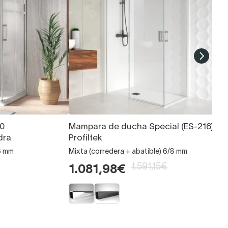
0
Mampara de ducha Special (ES-216)
dra
Profiltek
6 mm
Mixta (corredera + abatible) 6/8 mm
1.591,15€
1.081,98€