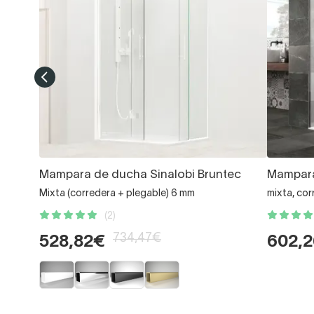
Mampara de ducha Sinalobi Bruntec
Mampar
Mixta (corredera + plegable) 6 mm
mixta, cor
(2)
734,47€
528,82€
602,