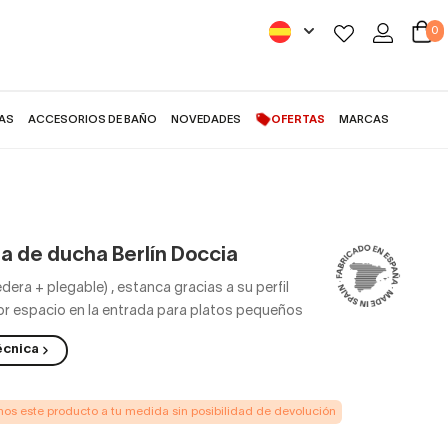
0
AS
ACCESORIOS DE BAÑO
NOVEDADES
OFERTAS
MARCAS
mpara de ducha Berlín Doccia
 de ducha Berlín Doccia
edera + plegable)
,
estanca gracias a su perfil
ejor espacio en la entrada para platos pequeños
écnica
s este producto a tu medida sin posibilidad de devolución