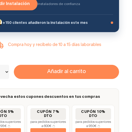
ir Instalación
Instaladores de confianza
+150 clientes añadieron la instalación este mes
Compra hoy y recíbelo de 10 a 15 días laborables
Añadir al carrito
vecha estos cupones descuentos en tus compras
PÓN 5%
CUPÓN 7%
CUPÓN 10%
DTO
DTO
DTO
dos superiores
para pedidos superiores
para pedidos superiores
295€
a 600€
a 950€
(*)
(*)
(*)