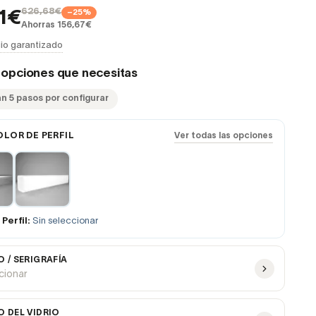
626,68€
−25%
1€
Ahorras 156,67€
io garantizado
s opciones que necesitas
an 5 pasos por configurar
OLOR DE PERFIL
Ver todas las opciones
Perfil:
Sin seleccionar
 / SERIGRAFÍA
ccionar
 DEL VIDRIO