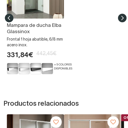
Mampara de ducha Elba
Glassinox
Frontal 1 hoja abatible, 6/8 mm
acero inox.
442,45€
331,84€
+ 5 COLORES
DISPONIBLES
Productos relacionados
Of