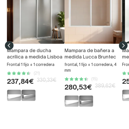
Mampara de ducha
Mampara de bañera a
Ma
acrílica a medida Lisboa
medida Lucca Bruntec
me
Frontal 1 fijo + 1 corredera
frontal, 1 fijo + 1 corredera, 4
Fro
mm
(21)
(15)
330,33€
237,84€
2
389,62€
280,53€