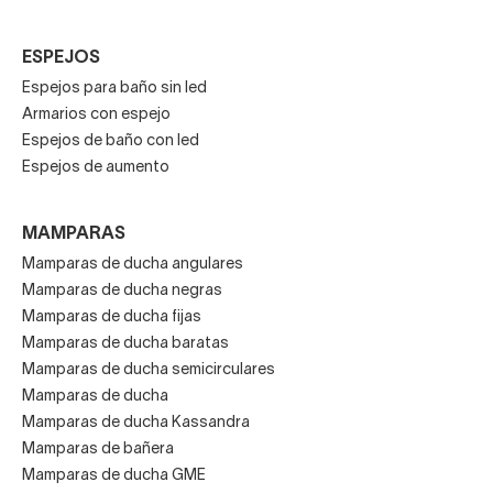
Los modelos Combi son composiciones angulares que
combinan dos mamparas de ducha frontales de diversas
ESPEJOS
funcionalidades. Estos usan el diseño de pomo cube 20 de
Espejos para baño sin led
serie que unifica el aspecto de ambos laterales.
Armarios con espejo
Espejos de baño con led
Espejos de aumento
Especialmente original es su serie Cabinox que ofrece una
solución de almacenaje anexa a la ducha muy útil y
MAMPARAS
estilosa.
Mamparas de ducha angulares
Mamparas de ducha negras
Mamparas de ducha fijas
Para la configuración de un espacio de ducha Cabinox es
Mamparas de ducha baratas
preciso elegir entre alguno de los modelos del catálogo de
Mamparas de ducha semicirculares
mamparas Glassinox, bien una mampara de ducha
Mamparas de ducha
corredera con lateral fijo o una mampara de ducha de hoja
Mamparas de ducha Kassandra
abatible, así como el número de baldas que se necesiten.
Mamparas de bañera
Mamparas de ducha GME