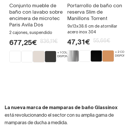
Conjunto mueble de
Portarrollo de baño con
L
baño con lavabo sobre
reserva Slim de
Á
encimera de microtec
Manillons Torrent
Ce
Paris Avila Dos
9x13x38.6 cm de atornillar
7
acero inox 304
2 cajones, suspendido
55,66€
836,11€
47,31€
677,25€
+ 2 COLOR
+ 1 COLORES
DISPONIBL
DISPONIBLES
La nueva marca de mamparas de baño Glassinox
está revolucionando el sector con su amplia gama de
mamparas de ducha a medida.