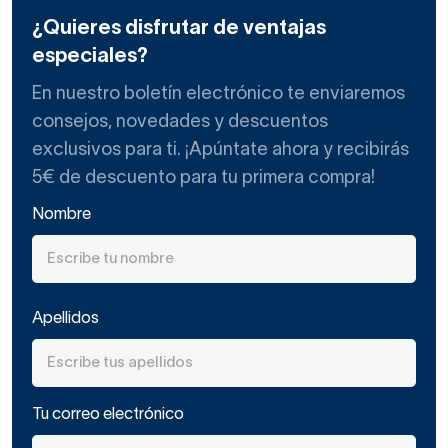
de hojas pivotantes:
Abatinox
. Con tan solo tres perfiles
¿Quieres disfrutar de ventajas
distintos configuran todas las composiciones de su serie
especiales?
Sonia.
En nuestro boletín electrónico te enviaremos
consejos, novedades y descuentos
La
personalización
que ofrece Glassinox con sus
exclusivos para ti. ¡Apúntate ahora y recibirás
mamparas de ducha es
integral
: desde las medidas a los
5€ de descuento para tu primera compra!
acabados y la decoración de los cristales.
Nombre
Recoge también varias composiciones especiales o
atípicas que vienen a solventar problemas concretos a la
Apellidos
hora de crear espacios de ducha confortables y
prácticos.
Tu correo electrónico
Para ello,
Glassinox calcula y estudia techos