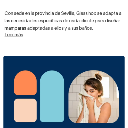
Con sede en la provincia de Sevilla, Glassinox se adapta a
las necesidades específicas de cada cliente para diseñar
mamparas
adaptadas a ellos y a sus baños.
Leer más
Lleva quince años diseñando mamparas de cristal para
duchas y puertas de paso, con especial atención al
uso
de materiales nobles como el acero
. La estética
minimalista y el gusto por el detalle ha llevado a sus
diseñadores a lanzar modelos vanguardistas.
Las mamparas Glassinox a medida pueden ser de diversas
aperturas:
correderas, abatibles, plegables o fijas.
Además, en Glassinox han patentado su propio sistema