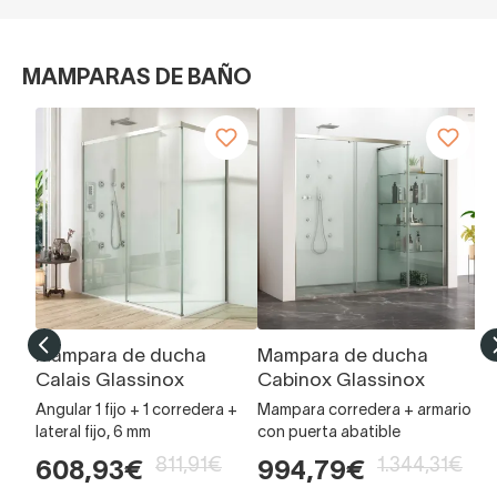
MAMPARAS DE BAÑO
Mampara de ducha
Mampara de ducha
M
Calais Glassinox
Cabinox Glassinox
V
Angular 1 fijo + 1 corredera +
Mampara corredera + armario
Fr
lateral fijo, 6 mm
con puerta abatible
mm
811,91€
1.344,31€
608,93€
994,79€
5