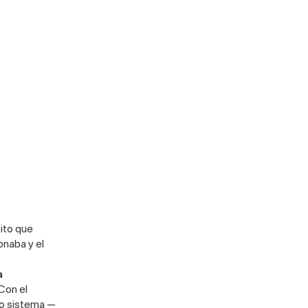
sito que
onaba y el
a
 Con el
yo sistema —