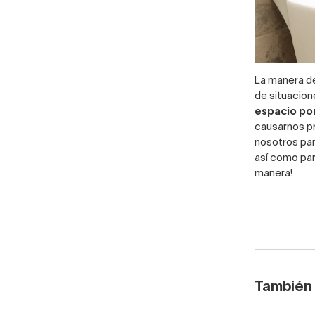
La manera de
de situacion
espacio po
causarnos pr
nosotros par
así como par
manera!
También 