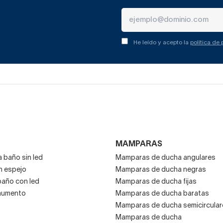
He leído y acepto la
política de
MAMPARAS
 baño sin led
Mamparas de ducha angulares
n espejo
Mamparas de ducha negras
baño con led
Mamparas de ducha fijas
aumento
Mamparas de ducha baratas
Mamparas de ducha semicircular
Mamparas de ducha