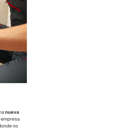
una
nueva
a empresa
 donde no