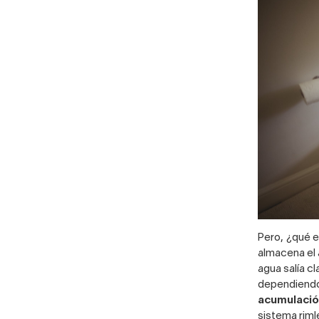
Pero, ¿qué e
almacena el 
agua salía cl
dependiend
acumulació
sistema rim