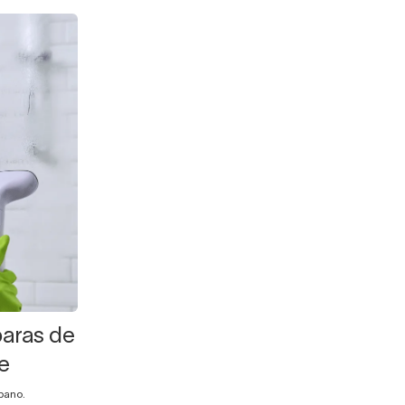
aras de
e
bano.