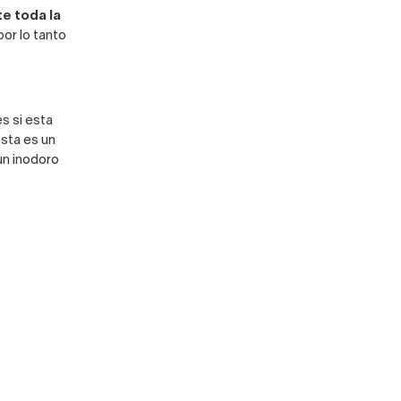
e toda la
or lo tanto
s si esta
esta es un
un inodoro