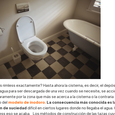
s rimless exactamente? Hasta ahora la cisterna, es decir, el depó
agua para ser descargada de una vez cuando se necesite, se acci
aramente por la zona que más se acerca a la cisterna o la contraria
o del
modelo de inodoro.
La consecuencia más conocida es l
n de suciedad
difícil en ciertos lugares donde no llegaba el agua.
less eso se acaba. Los métodos de construcción de las tazas cu