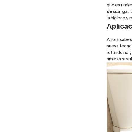
que es riml
descarga,
l
la higiene y
Aplicac
Ahora sabes 
nueva tecnol
rotundo no y
rimless si s