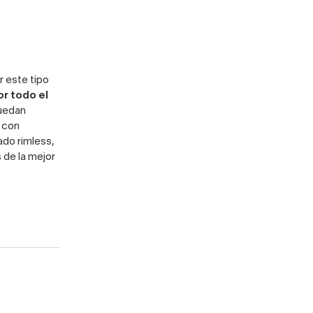
r este tipo
r todo el
uedan
 con
ado rimless,
de la mejor