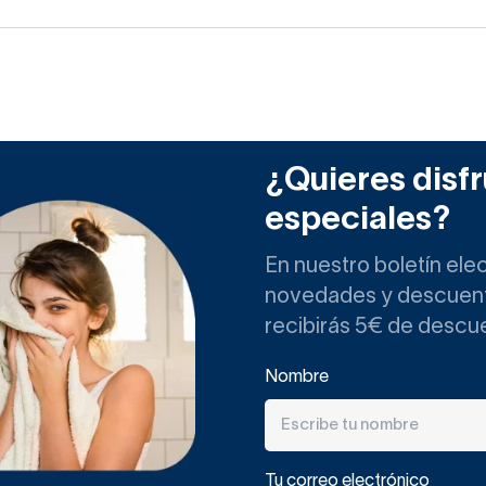
¿Quieres disfr
especiales?
En nuestro boletín ele
novedades y descuento
recibirás 5€ de descu
Nombre
Tu correo electrónico