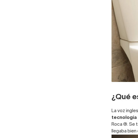
¿Qué es
La voz ingle
tecnología 
Roca ®. Se t
llegaba bien 