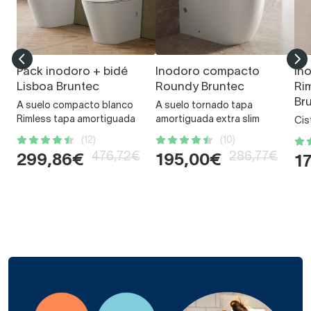
Pack inodoro + bidé
Inodoro compacto
In
Lisboa Bruntec
Roundy Bruntec
Ri
Br
A suelo compacto blanco
A suelo tornado tapa
Rimless tapa amortiguada
amortiguada extra slim
Cis
(12)
(10)
476,72€
286,77€
299,86€
195,00€
1