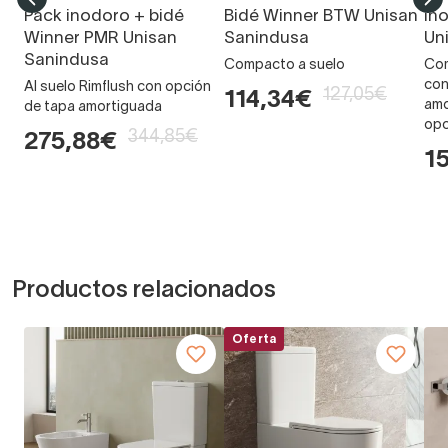
Pack inodoro + bidé
Bidé Winner BTW Unisan
In
Winner PMR Unisan
Sanindusa
Un
Sanindusa
Compacto a suelo
Com
con
Al suelo Rimflush con opción
127,05€
114,34€
amo
de tapa amortiguada
opc
344,85€
275,88€
1
Productos relacionados
Oferta