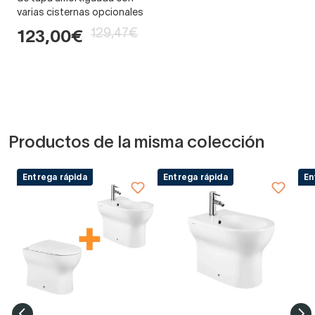
varias cisternas opcionales
129,47€
123,00€
Productos de la misma colección
Entrega rápida
Entrega rápida
En