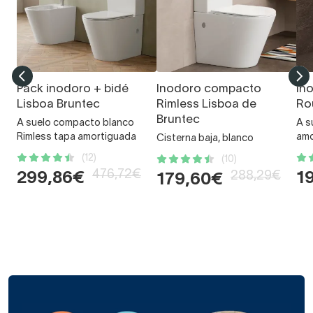
Pack inodoro + bidé
Inodoro compacto
In
Lisboa Bruntec
Rimless Lisboa de
Ro
Bruntec
A suelo compacto blanco
A s
Rimless tapa amortiguada
amo
Cisterna baja, blanco
(12)
(10)
476,72€
288,29€
299,86€
1
179,60€