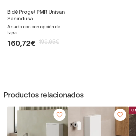
Bidé Proget PMR Unisan
Sanindusa
A suelo con con opción de
tapa
199,65€
160,72€
Productos relacionados
Of