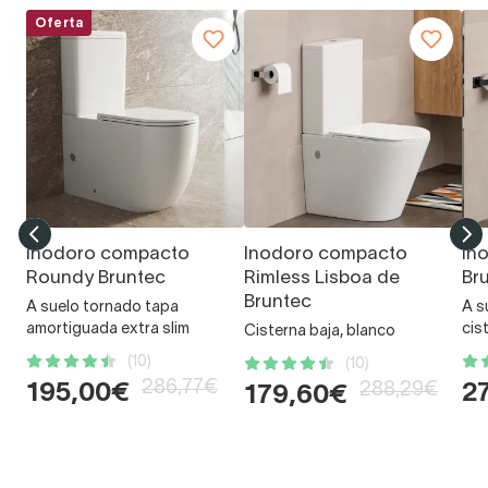
Oferta
Inodoro compacto
Inodoro compacto
In
Roundy Bruntec
Rimless Lisboa de
Br
Bruntec
A suelo tornado tapa
A s
amortiguada extra slim
cis
Cisterna baja, blanco
(10)
(10)
286,77€
288,29€
195,00€
2
179,60€