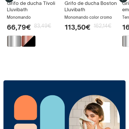
Grifo de ducha Tívoli
Grifo de ducha Boston
Gr
Lluvibath
Lluvibath
em
Monomando
Monomando color cromo
Ter
83,49€
162,14€
66,79€
113,50€
1