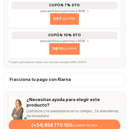
CUPÓN 7% DTO
para pedidos superiores a 600€
(*)
DB7
COPIAR
CUPÓN 10% DTO
para pedidos superiores a 950€
(*)
DB10
COPIAR
* Cupón aplicable en todas las marcas excepto GME, NASHI.
Fracciona tu pago con Klarna
¿Necesitas ayuda para elegir este
producto?
Llámanos y te asesoramos en tu compra. ¡Te atendemos
de inmediato!
(+34) 858 770 100
LLAMAR AHORA