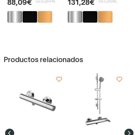
125,84€
187,55€
88,09€
131,28€
Productos relacionados