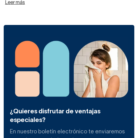
de calidad y diseño moderno.
Leer más
El objetivo de Lluvibath es satisfacer las necesidades
individuales de cada cliente con
productos de diseño,
buenos materiales y precios asequibles.
Las series de griferías para el baño de Lluvibath
son
muy actuales y tienen una genial relación calidad-precio,
como ocurre con las
mamparas de baño
de Kassandra.
Dentro de su oferta de
grifería
hay
columnas de baño,
conjuntos de ducha y grifos de lavabo y bidé
.
¿Quieres disfrutar de ventajas
Además, cuentan con accesorios y repuestos a bajo
especiales?
precio.
En nuestro boletín electrónico te enviaremos