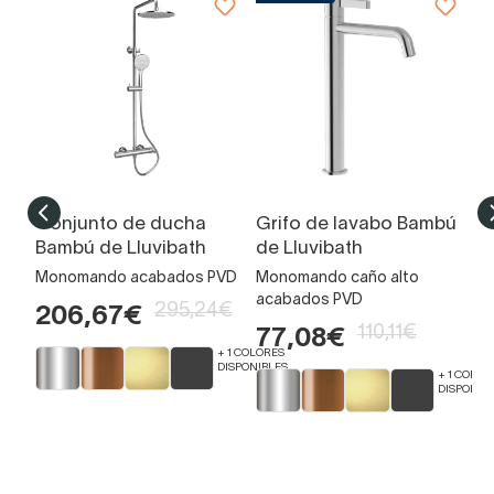
Conjunto de ducha
Grifo de lavabo Bambú
D
Bambú de Lluvibath
de Lluvibath
i
Ll
Monomando acabados PVD
Monomando caño alto
acabados PVD
Mo
295,24€
206,67€
ac
110,11€
77,08€
+ 1 COLORES
7
DISPONIBLES
+ 1 COLOR
DISPONIB