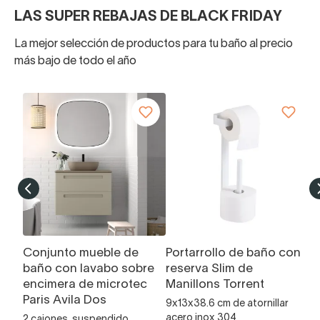
LAS SUPER REBAJAS DE BLACK FRIDAY
La mejor selección de productos para tu baño al precio
más bajo de todo el año
Conjunto mueble de
Portarrollo de baño con
L
baño con lavabo sobre
reserva Slim de
Á
encimera de microtec
Manillons Torrent
Ce
Paris Avila Dos
9x13x38.6 cm de atornillar
7
acero inox 304
2 cajones, suspendido