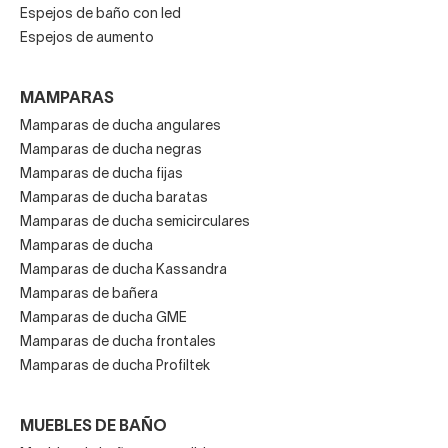
Espejos de baño con led
Las series de grifos más relevantes
Espejos de aumento
MAMPARAS
Dann, Bass y Tívoli son algunas de las series
más
Mamparas de ducha angulares
destacadas del nuevo catálogo de Lluvibath. Son grifos
Mamparas de ducha negras
muy modernos y minimalistas, de acción monomando y
Mamparas de ducha fijas
acabado cromado o bien bicolor (blanco y cromado).
Mamparas de ducha baratas
Mamparas de ducha semicirculares
Mamparas de ducha
Ya puedes equipar tu nuevo baño con griferías de buena
Mamparas de ducha Kassandra
calidad accesibles para el cliente medio.
Mamparas de bañera
Mamparas de ducha GME
Mamparas de ducha frontales
Mamparas de ducha Profiltek
MUEBLES DE BAÑO