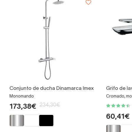
Conjunto de ducha Dinamarca Imex
Grifo de l
Monomando
Cromado, m
234,30€
173,38€
60,41€