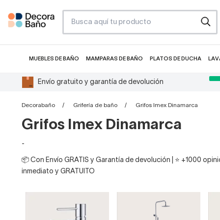
MUEBLES DE BAÑO
MAMPARAS DE BAÑO
PLATOS DE DUCHA
LAV
Envío gratuito y garantía de devolución
Decorabaño
Grifería de baño
Grifos Imex Dinamarca
Grifos Imex Dinamarca
-
📦 Con Envío GRATIS y Garantía de devolución | ⭐ +1000 opinio
inmediato y GRATUITO