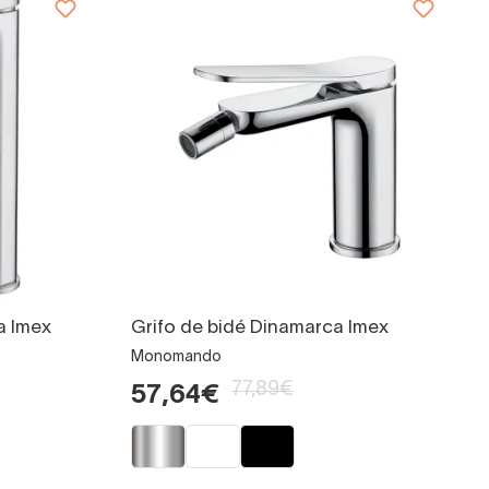
a Imex
Grifo de bidé Dinamarca Imex
Monomando
77,89€
57,64€