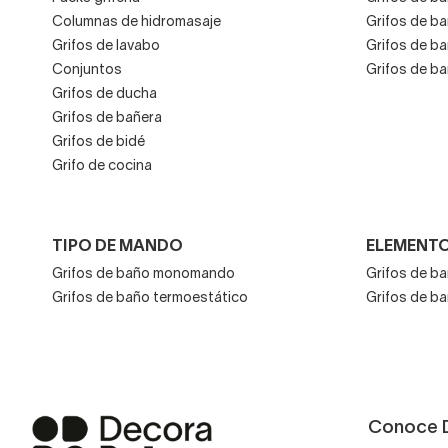
Columnas de hidromasaje
Grifos de ba
Grifos de lavabo
Grifos de b
Conjuntos
Grifos de ba
Grifos de ducha
Grifos de bañera
Grifos de bidé
Grifo de cocina
TIPO DE MANDO
ELEMENTO
Grifos de baño monomando
Grifos de b
Grifos de baño termoestático
Grifos de b
Conoce 