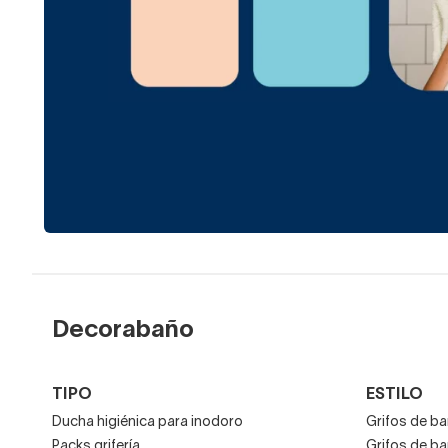
Decorabaño
TIPO
ESTILO
Ducha higiénica para inodoro
Grifos de b
Packs grifería
Grifos de ba