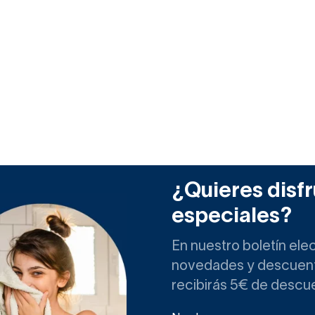
¿Quieres disfr
especiales?
En nuestro boletín ele
novedades y descuento
recibirás 5€ de descu