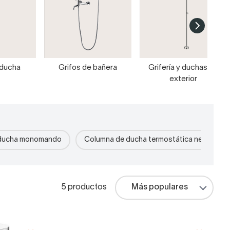
 ducha
Grifos de bañera
Grifería y duchas de
exterior
 ducha monomando
Columna de ducha termostática negra
5 productos