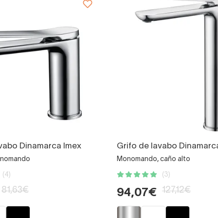
avabo Dinamarca Imex
Grifo de lavabo Dinamarc
onomando
Monomando, caño alto
(4)
(3)
81,63€
127,12€
94,07€