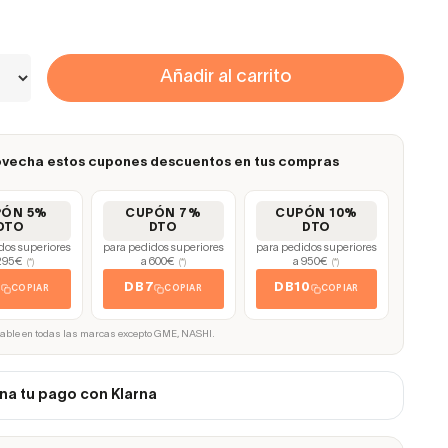
Añadir al carrito
vecha estos cupones descuentos en tus compras
PÓN 5%
CUPÓN 7%
CUPÓN 10%
DTO
DTO
DTO
dos superiores
para pedidos superiores
para pedidos superiores
295€
a 600€
a 950€
(*)
(*)
(*)
5
DB7
DB10
COPIAR
COPIAR
COPIAR
cable en todas las marcas excepto GME, NASHI.
na tu pago con Klarna