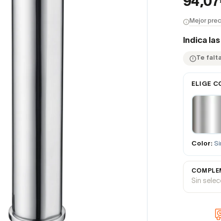
94,0
Mejor prec
Indica la
Te falta
ELIGE C
Color:
Si
COMPLEM
Sin sele