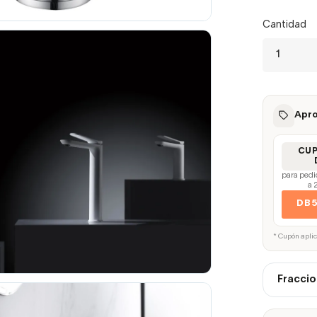
Cantidad
Apro
CU
para pedi
a 
DB
* Cupón apli
Fraccio