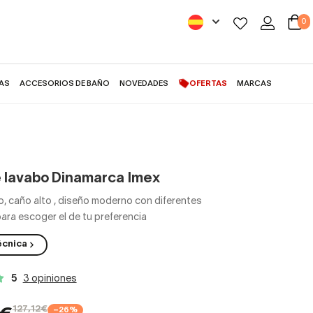
0
AS
ACCESORIOS DE BAÑO
NOVEDADES
OFERTAS
MARCAS
e lavabo Dinamarca Imex
 caño alto
,
diseño moderno con diferentes
ra escoger el de tu preferencia
écnica
5
3 opiniones
127,12€
−26%