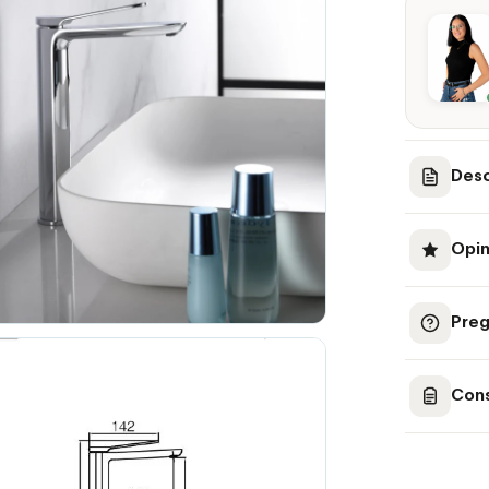
Desc
Opin
Preg
Cons