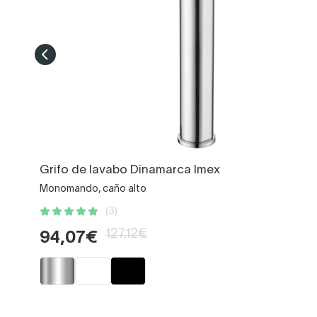
Grifo de lavabo Dinamarca Imex
Monomando, caño alto
(3)
127,12€
94,07€