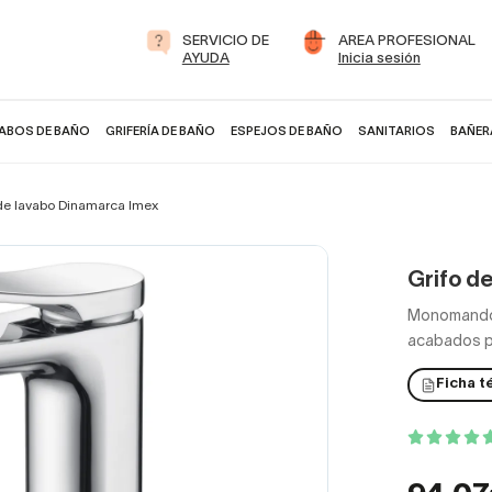
SERVICIO DE
AREA PROFESIONAL
AYUDA
Inicia sesión
ABOS DE BAÑO
GRIFERÍA DE BAÑO
ESPEJOS DE BAÑO
SANITARIOS
BAÑER
 de lavabo Dinamarca Imex
Grifo d
Monomando,
acabados pa
Ficha t